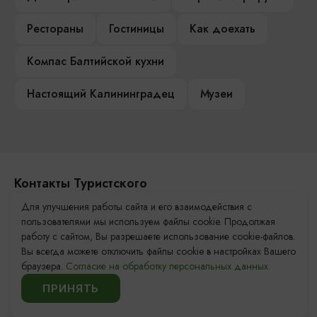
Рестораны
Гостиницы
Как доехать
Компас Балтийской кухни
Настоящий Калининградец
Музеи
Контакты Туристского
информационного центра
Для улучшения работы сайта и его взаимодействия с
пользователями мы используем файлы cookie. Продолжая
+7 (4012) 555-200
работу с сайтом, Вы разрешаете использование cookie-файлов.
Вы всегда можете отключить файлы cookie в настройках Вашего
8 (800) 200-55-39
браузера.
Согласие на обработку персональных данных.
info@visit-kaliningrad.ru
ПРИНЯТЬ