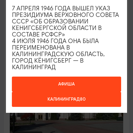
7 АПРЕЛЯ 1946 ГОДА ВЫШЕЛ УКАЗ
Семейный клуб выходного дня в
ПРЕЗИДИУМА ВЕРХОВНОГО СОВЕТА
Морском выставочном центре
СССР «ОБ ОБРАЗОВАНИИ
КЕНИГСБЕРГСКОЙ ОБЛАСТИ В
19.07.2026 - 30.08.2026, СБ 12:00, 13:00
СОСТАВЕ РСФСР»
Светлогорск, Морской выставочный центр г.
4 ИЮЛЯ 1946 ГОДА ОНА БЫЛА
Светлогорск
ПЕРЕИМЕНОВАНА В
КАЛИНИНГРАДСКУЮ ОБЛАСТЬ,
ГОРОД КЁНИГСБЕРГ — В
КАЛИНИНГРАД
АФИША
КАЛИНИНГРАД80