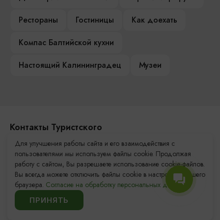
Рестораны
Гостиницы
Как доехать
Компас Балтийской кухни
Настоящий Калининградец
Музеи
Контакты Туристского
информационного центра
Для улучшения работы сайта и его взаимодействия с
пользователями мы используем файлы cookie. Продолжая
+7 (4012) 555-200
работу с сайтом, Вы разрешаете использование cookie-файлов.
Вы всегда можете отключить файлы cookie в настройках Вашего
8 (800) 200-55-39
браузера.
Согласие на обработку персональных данных.
info@visit-kaliningrad.ru
ПРИНЯТЬ