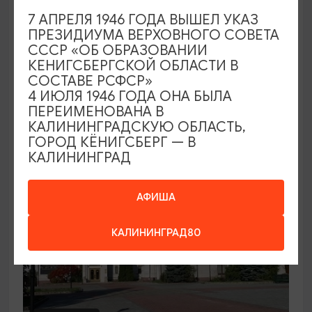
7 АПРЕЛЯ 1946 ГОДА ВЫШЕЛ УКАЗ
Семейный клуб выходного дня в
ПРЕЗИДИУМА ВЕРХОВНОГО СОВЕТА
Морском выставочном центре
СССР «ОБ ОБРАЗОВАНИИ
КЕНИГСБЕРГСКОЙ ОБЛАСТИ В
19.07.2026 - 30.08.2026, СБ 12:00, 13:00
СОСТАВЕ РСФСР»
Светлогорск, Морской выставочный центр г.
4 ИЮЛЯ 1946 ГОДА ОНА БЫЛА
Светлогорск
ПЕРЕИМЕНОВАНА В
КАЛИНИНГРАДСКУЮ ОБЛАСТЬ,
ГОРОД КЁНИГСБЕРГ — В
КАЛИНИНГРАД
АФИША
КАЛИНИНГРАД80