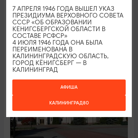
7 АПРЕЛЯ 1946 ГОДА ВЫШЕЛ УКАЗ
Семейный клуб выходного дня в
ПРЕЗИДИУМА ВЕРХОВНОГО СОВЕТА
Морском выставочном центре
СССР «ОБ ОБРАЗОВАНИИ
КЕНИГСБЕРГСКОЙ ОБЛАСТИ В
19.07.2026 - 30.08.2026, СБ 12:00, 13:00
СОСТАВЕ РСФСР»
Светлогорск, Морской выставочный центр г.
4 ИЮЛЯ 1946 ГОДА ОНА БЫЛА
Светлогорск
ПЕРЕИМЕНОВАНА В
КАЛИНИНГРАДСКУЮ ОБЛАСТЬ,
ГОРОД КЁНИГСБЕРГ — В
КАЛИНИНГРАД
АФИША
КАЛИНИНГРАД80