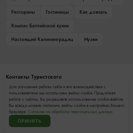
Рестораны
Гостиницы
Как доехать
Компас Балтийской кухни
Настоящий Калининградец
Музеи
Контакты Туристского
информационного центра
Для улучшения работы сайта и его взаимодействия с
пользователями мы используем файлы cookie. Продолжая
+7 (4012) 555-200
работу с сайтом, Вы разрешаете использование cookie-файлов.
Вы всегда можете отключить файлы cookie в настройках Вашего
8 (800) 200-55-39
браузера.
Согласие на обработку персональных данных.
info@visit-kaliningrad.ru
ПРИНЯТЬ