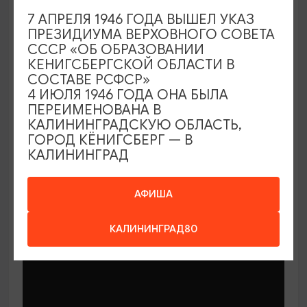
7 АПРЕЛЯ 1946 ГОДА ВЫШЕЛ УКАЗ
ПРЕЗИДИУМА ВЕРХОВНОГО СОВЕТА
СССР «ОБ ОБРАЗОВАНИИ
КЕНИГСБЕРГСКОЙ ОБЛАСТИ В
СОСТАВЕ РСФСР»
МАСТЕР-КЛАССЫ
4 ИЮЛЯ 1946 ГОДА ОНА БЫЛА
ПЕРЕИМЕНОВАНА В
КАЛИНИНГРАДСКУЮ ОБЛАСТЬ,
Мастер-классы по керамике Елены
ГОРОД КЁНИГСБЕРГ — В
Бодяковой
КАЛИНИНГРАД
03.02.2026 - 29.12.2026, вторник в 16:00
Калининград, ул. Баранова, 45
АФИША
КАЛИНИНГРАД80
ОТ 200₽