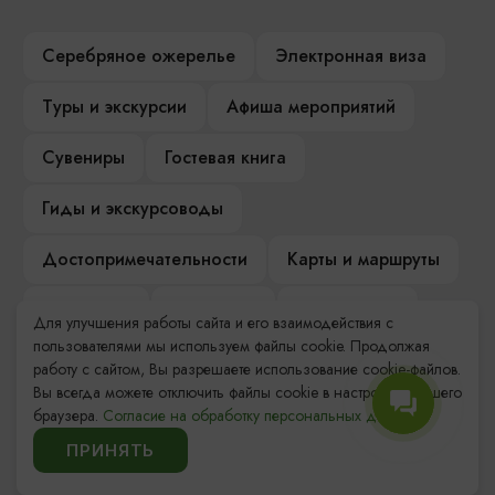
Серебряное ожерелье
Электронная виза
Туры и экскурсии
Афиша мероприятий
Сувениры
Гостевая книга
Гиды и экскурсоводы
Достопримечательности
Карты и маршруты
Рестораны
Гостиницы
Как доехать
Для улучшения работы сайта и его взаимодействия с
пользователями мы используем файлы cookie. Продолжая
Компас Балтийской кухни
работу с сайтом, Вы разрешаете использование cookie-файлов.
Вы всегда можете отключить файлы cookie в настройках Вашего
Настоящий Калининградец
Музеи
браузера.
Согласие на обработку персональных данных.
ПРИНЯТЬ