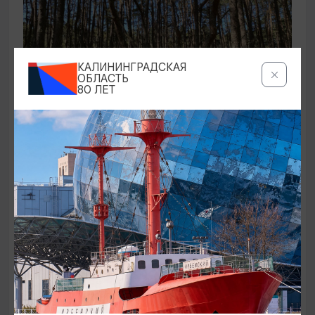
КАЛИНИНГРАДСКАЯ
ОБЛАСТЬ
80 ЛЕТ
ЭКСКУРСИИ УЧРЕЖДЕНИЙ КУЛЬТУРЫ
Аудиоспектакль «Истории Куршской
косы»
01.02.2026 - 31.12.2026, 13:00
Куршская коса
ОТ 2500₽