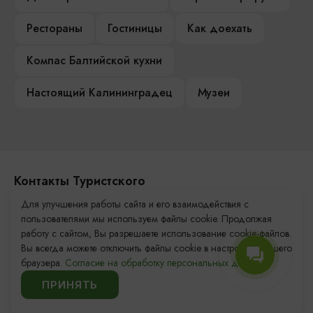
Рестораны
Гостиницы
Как доехать
Компас Балтийской кухни
Настоящий Калининградец
Музеи
Контакты Туристского
информационного центра
Для улучшения работы сайта и его взаимодействия с
пользователями мы используем файлы cookie. Продолжая
+7 (4012) 555-200
работу с сайтом, Вы разрешаете использование cookie-файлов.
Вы всегда можете отключить файлы cookie в настройках Вашего
8 (800) 200-55-39
браузера.
Согласие на обработку персональных данных.
info@visit-kaliningrad.ru
ПРИНЯТЬ