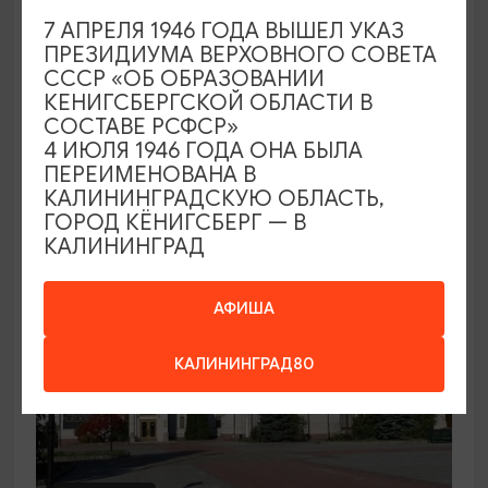
7 АПРЕЛЯ 1946 ГОДА ВЫШЕЛ УКАЗ
Семейный клуб выходного дня в
ПРЕЗИДИУМА ВЕРХОВНОГО СОВЕТА
Морском выставочном центре
СССР «ОБ ОБРАЗОВАНИИ
КЕНИГСБЕРГСКОЙ ОБЛАСТИ В
19.07.2026 - 30.08.2026, СБ 12:00, 13:00
СОСТАВЕ РСФСР»
Светлогорск, Морской выставочный центр г.
4 ИЮЛЯ 1946 ГОДА ОНА БЫЛА
Светлогорск
ПЕРЕИМЕНОВАНА В
КАЛИНИНГРАДСКУЮ ОБЛАСТЬ,
ГОРОД КЁНИГСБЕРГ — В
КАЛИНИНГРАД
АФИША
КАЛИНИНГРАД80