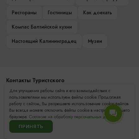
Рестораны
Гостиницы
Как доехать
Компас Балтийской кухни
Настоящий Калининградец
Музеи
Контакты Туристского
информационного центра
Для улучшения работы сайта и его взаимодействия с
пользователями мы используем файлы cookie. Продолжая
+7 (4012) 555-200
работу с сайтом, Вы разрешаете использование cookie-файлов.
Вы всегда можете отключить файлы cookie в настройках Вашего
8 (800) 200-55-39
браузера.
Согласие на обработку персональных данных.
info@visit-kaliningrad.ru
ПРИНЯТЬ