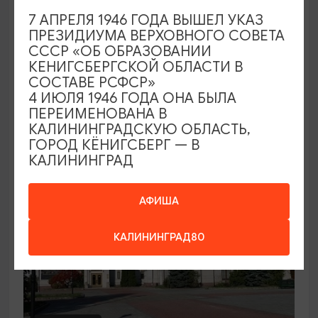
7 АПРЕЛЯ 1946 ГОДА ВЫШЕЛ УКАЗ
Семейный клуб выходного дня в
ПРЕЗИДИУМА ВЕРХОВНОГО СОВЕТА
Морском выставочном центре
СССР «ОБ ОБРАЗОВАНИИ
КЕНИГСБЕРГСКОЙ ОБЛАСТИ В
19.07.2026 - 30.08.2026, СБ 12:00, 13:00
СОСТАВЕ РСФСР»
Светлогорск, Морской выставочный центр г.
4 ИЮЛЯ 1946 ГОДА ОНА БЫЛА
Светлогорск
ПЕРЕИМЕНОВАНА В
КАЛИНИНГРАДСКУЮ ОБЛАСТЬ,
ГОРОД КЁНИГСБЕРГ — В
КАЛИНИНГРАД
АФИША
КАЛИНИНГРАД80