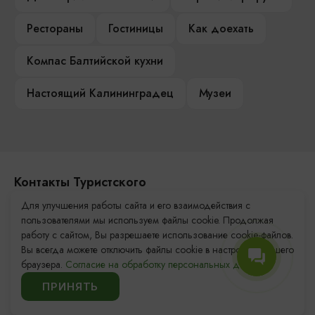
Рестораны
Гостиницы
Как доехать
Компас Балтийской кухни
Настоящий Калининградец
Музеи
Контакты Туристского
информационного центра
Для улучшения работы сайта и его взаимодействия с
пользователями мы используем файлы cookie. Продолжая
+7 (4012) 555-200
работу с сайтом, Вы разрешаете использование cookie-файлов.
Вы всегда можете отключить файлы cookie в настройках Вашего
8 (800) 200-55-39
браузера.
Согласие на обработку персональных данных.
info@visit-kaliningrad.ru
ПРИНЯТЬ