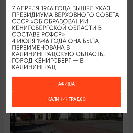
7 АПРЕЛЯ 1946 ГОДА ВЫШЕЛ УКАЗ
Семейный клуб выходного дня в
ПРЕЗИДИУМА ВЕРХОВНОГО СОВЕТА
Морском выставочном центре
СССР «ОБ ОБРАЗОВАНИИ
КЕНИГСБЕРГСКОЙ ОБЛАСТИ В
19.07.2026 - 30.08.2026, СБ 12:00, 13:00
СОСТАВЕ РСФСР»
Светлогорск, Морской выставочный центр г.
4 ИЮЛЯ 1946 ГОДА ОНА БЫЛА
Светлогорск
ПЕРЕИМЕНОВАНА В
КАЛИНИНГРАДСКУЮ ОБЛАСТЬ,
ГОРОД КЁНИГСБЕРГ — В
КАЛИНИНГРАД
АФИША
КАЛИНИНГРАД80