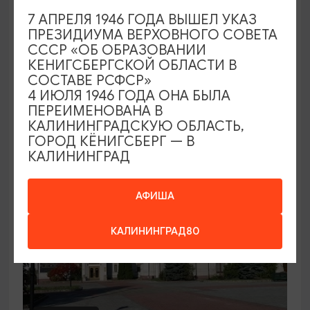
7 АПРЕЛЯ 1946 ГОДА ВЫШЕЛ УКАЗ
Семейный клуб выходного дня в
ПРЕЗИДИУМА ВЕРХОВНОГО СОВЕТА
Морском выставочном центре
СССР «ОБ ОБРАЗОВАНИИ
КЕНИГСБЕРГСКОЙ ОБЛАСТИ В
19.07.2026 - 30.08.2026, СБ 12:00, 13:00
СОСТАВЕ РСФСР»
Светлогорск, Морской выставочный центр г.
4 ИЮЛЯ 1946 ГОДА ОНА БЫЛА
Светлогорск
ПЕРЕИМЕНОВАНА В
КАЛИНИНГРАДСКУЮ ОБЛАСТЬ,
ГОРОД КЁНИГСБЕРГ — В
КАЛИНИНГРАД
АФИША
КАЛИНИНГРАД80