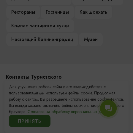
Рестораны
Гостиницы
Как доехать
Компас Балтийской кухни
Настоящий Калининградец
Музеи
Контакты Туристского
информационного центра
Для улучшения работы сайта и его взаимодействия с
пользователями мы используем файлы cookie. Продолжая
+7 (4012) 555-200
работу с сайтом, Вы разрешаете использование cookie-файлов.
Вы всегда можете отключить файлы cookie в настройках Вашего
8 (800) 200-55-39
браузера.
Согласие на обработку персональных данных.
info@visit-kaliningrad.ru
ПРИНЯТЬ