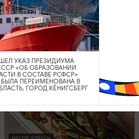
Мозаика в технике Тренкадис
19.07.2026 - 28.08.2026, 10:00, 18:00
Калининград, Студия «Стёкла»
ВЫШЕЛ УКАЗ ПРЕЗИДИУМА
СССР «ОБ ОБРАЗОВАНИИ
ОТ 2200₽
АСТИ В СОСТАВЕ РСФСР»
А БЫЛА ПЕРЕИМЕНОВАНА В
ЛАСТЬ, ГОРОД КЁНИГСБЕРГ
МАСТЕР-КЛАССЫ