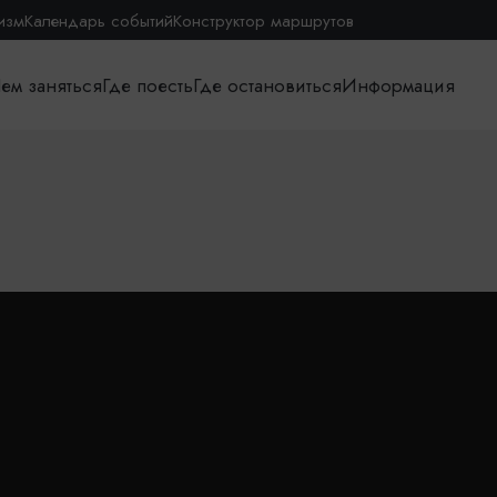
изм
Календарь событий
Конструктор маршрутов
ем заняться
Где поесть
Где остановиться
Информация