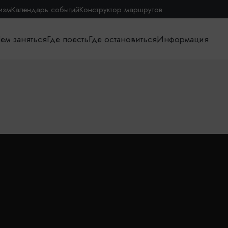
изм
Календарь событий
Конструктор маршрутов
ем заняться
Где поесть
Где остановиться
Информация