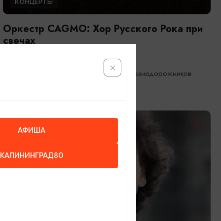
КОНЦЕРТЫ
Оркестр CAGMO: Хор Русского Рока при
свечах
21.08.2026 19:00
Калининград, Дворец культуры железнодорожников
ОТ 1000₽
АФИША
КАЛИНИНГРАД80