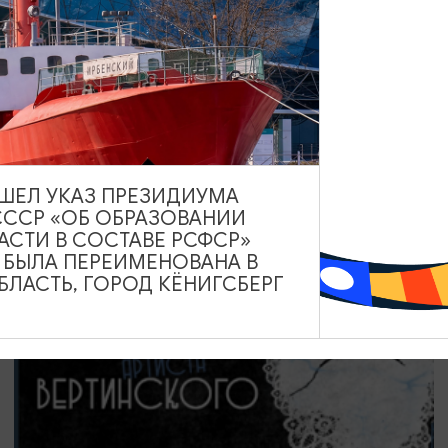
ВЫСТАВКИ
Солнечное притяжение
21.08.2026 - 20.09.2026
Калининград, Музей янтаря
ВЫШЕЛ УКАЗ ПРЕЗИДИУМА
СССР «ОБ ОБРАЗОВАНИИ
АСТИ В СОСТАВЕ РСФСР»
ОТ 500₽
А БЫЛА ПЕРЕИМЕНОВАНА В
ЛАСТЬ, ГОРОД КЁНИГСБЕРГ