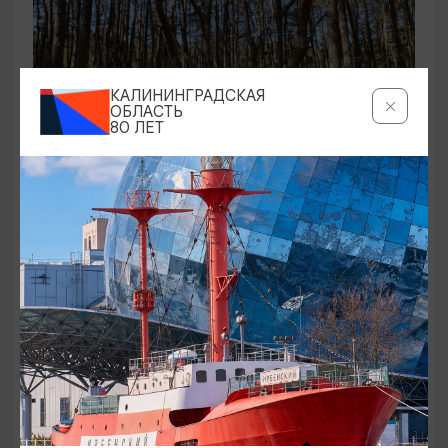
КАЛИНИНГРАДСКАЯ
ОБЛАСТЬ
80 ЛЕТ
ЭКСКУРСИИ УЧРЕЖДЕНИЙ КУЛЬТУРЫ
Аудиоспектакль «Истории Куршской
косы»
01.02.2026 - 31.12.2026, 13:00
Куршская коса
ОТ 2500₽