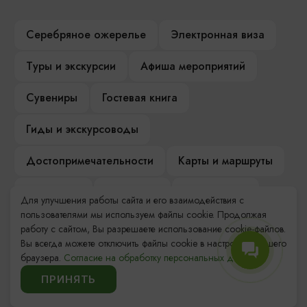
Серебряное ожерелье
Электронная виза
Туры и экскурсии
Афиша мероприятий
Сувениры
Гостевая книга
Гиды и экскурсоводы
Достопримечательности
Карты и маршруты
Рестораны
Гостиницы
Как доехать
Для улучшения работы сайта и его взаимодействия с
пользователями мы используем файлы cookie. Продолжая
Компас Балтийской кухни
работу с сайтом, Вы разрешаете использование cookie-файлов.
Вы всегда можете отключить файлы cookie в настройках Вашего
Настоящий Калининградец
Музеи
браузера.
Согласие на обработку персональных данных.
ПРИНЯТЬ