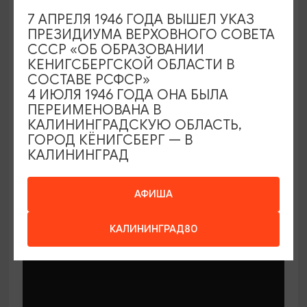
7 АПРЕЛЯ 1946 ГОДА ВЫШЕЛ УКАЗ
ПРЕЗИДИУМА ВЕРХОВНОГО СОВЕТА
СССР «ОБ ОБРАЗОВАНИИ
КЕНИГСБЕРГСКОЙ ОБЛАСТИ В
СОСТАВЕ РСФСР»
МАСТЕР-КЛАССЫ
4 ИЮЛЯ 1946 ГОДА ОНА БЫЛА
ПЕРЕИМЕНОВАНА В
КАЛИНИНГРАДСКУЮ ОБЛАСТЬ,
Мастер-классы по керамике Елены
ГОРОД КЁНИГСБЕРГ — В
Бодяковой
КАЛИНИНГРАД
03.02.2026 - 29.12.2026, вторник в 16:00
Калининград, ул. Баранова, 45
АФИША
КАЛИНИНГРАД80
ОТ 200₽