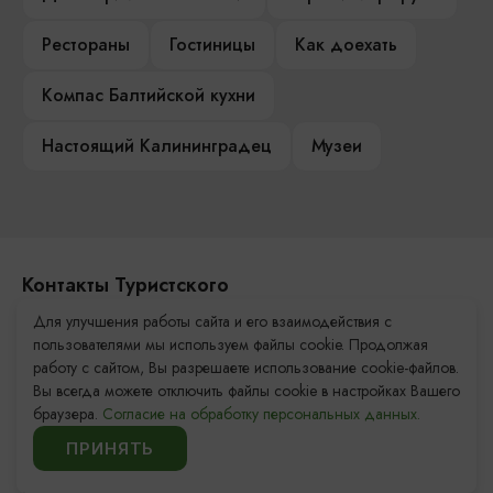
Рестораны
Гостиницы
Как доехать
Компас Балтийской кухни
Настоящий Калининградец
Музеи
Контакты Туристского
информационного центра
Для улучшения работы сайта и его взаимодействия с
пользователями мы используем файлы cookie. Продолжая
+7 (4012) 555-200
работу с сайтом, Вы разрешаете использование cookie-файлов.
Вы всегда можете отключить файлы cookie в настройках Вашего
8 (800) 200-55-39
браузера.
Согласие на обработку персональных данных.
info@visit-kaliningrad.ru
ПРИНЯТЬ