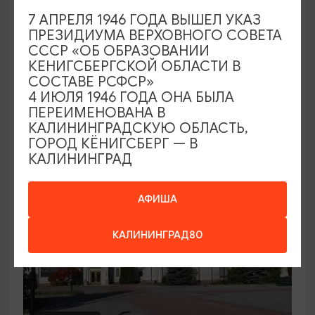
7 АПРЕЛЯ 1946 ГОДА ВЫШЕЛ УКАЗ
Семейный клуб выходного дня в
ПРЕЗИДИУМА ВЕРХОВНОГО СОВЕТА
Морском выставочном центре
СССР «ОБ ОБРАЗОВАНИИ
КЕНИГСБЕРГСКОЙ ОБЛАСТИ В
19.07.2026 - 30.08.2026, СБ 12:00, 13:00
СОСТАВЕ РСФСР»
Светлогорск, Морской выставочный центр г.
4 ИЮЛЯ 1946 ГОДА ОНА БЫЛА
Светлогорск
ПЕРЕИМЕНОВАНА В
КАЛИНИНГРАДСКУЮ ОБЛАСТЬ,
ГОРОД КЁНИГСБЕРГ — В
КАЛИНИНГРАД
АФИША
КАЛИНИНГРАД80