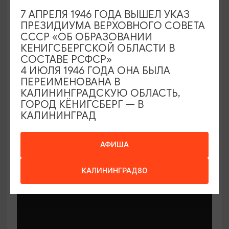
7 АПРЕЛЯ 1946 ГОДА ВЫШЕЛ УКАЗ
ПРЕЗИДИУМА ВЕРХОВНОГО СОВЕТА
СССР «ОБ ОБРАЗОВАНИИ
КЕНИГСБЕРГСКОЙ ОБЛАСТИ В
СОСТАВЕ РСФСР»
МАСТЕР-КЛАССЫ
4 ИЮЛЯ 1946 ГОДА ОНА БЫЛА
ПЕРЕИМЕНОВАНА В
КАЛИНИНГРАДСКУЮ ОБЛАСТЬ,
Мастер-классы по керамике Елены
ГОРОД КЁНИГСБЕРГ — В
Бодяковой
КАЛИНИНГРАД
03.02.2026 - 29.12.2026, вторник в 16:00
Калининград, ул. Баранова, 45
АФИША
КАЛИНИНГРАД80
ОТ 200₽