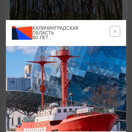
КАЛИНИНГРАДСКАЯ
ОБЛАСТЬ
80 ЛЕТ
ЭКСКУРСИИ УЧРЕЖДЕНИЙ КУЛЬТУРЫ
Аудиоспектакль «Истории Куршской
косы»
01.02.2026 - 31.12.2026, 13:00
Куршская коса
ОТ 2500₽