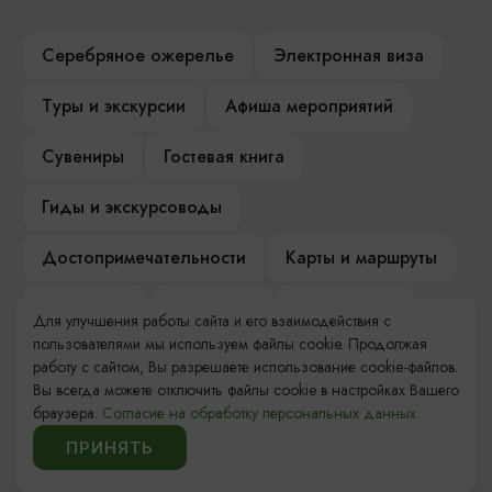
Серебряное ожерелье
Электронная виза
Туры и экскурсии
Афиша мероприятий
Сувениры
Гостевая книга
Гиды и экскурсоводы
Достопримечательности
Карты и маршруты
Рестораны
Гостиницы
Как доехать
Для улучшения работы сайта и его взаимодействия с
пользователями мы используем файлы cookie. Продолжая
Компас Балтийской кухни
работу с сайтом, Вы разрешаете использование cookie-файлов.
Вы всегда можете отключить файлы cookie в настройках Вашего
Настоящий Калининградец
Музеи
браузера.
Согласие на обработку персональных данных.
ПРИНЯТЬ