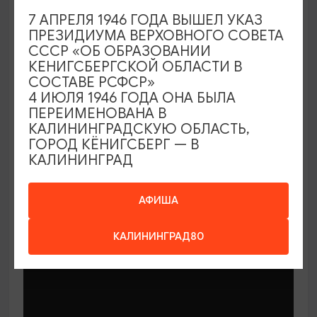
7 АПРЕЛЯ 1946 ГОДА ВЫШЕЛ УКАЗ
ПРЕЗИДИУМА ВЕРХОВНОГО СОВЕТА
СССР «ОБ ОБРАЗОВАНИИ
КЕНИГСБЕРГСКОЙ ОБЛАСТИ В
СОСТАВЕ РСФСР»
МАСТЕР-КЛАССЫ
4 ИЮЛЯ 1946 ГОДА ОНА БЫЛА
ПЕРЕИМЕНОВАНА В
КАЛИНИНГРАДСКУЮ ОБЛАСТЬ,
Мастер-классы по керамике Елены
ГОРОД КЁНИГСБЕРГ — В
Бодяковой
КАЛИНИНГРАД
03.02.2026 - 29.12.2026, вторник в 16:00
Калининград, ул. Баранова, 45
АФИША
КАЛИНИНГРАД80
ОТ 200₽