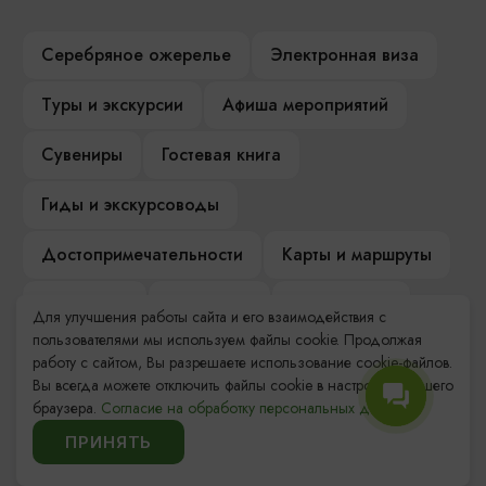
Серебряное ожерелье
Электронная виза
Туры и экскурсии
Афиша мероприятий
Сувениры
Гостевая книга
Гиды и экскурсоводы
Достопримечательности
Карты и маршруты
Рестораны
Гостиницы
Как доехать
Для улучшения работы сайта и его взаимодействия с
пользователями мы используем файлы cookie. Продолжая
Компас Балтийской кухни
работу с сайтом, Вы разрешаете использование cookie-файлов.
Вы всегда можете отключить файлы cookie в настройках Вашего
Настоящий Калининградец
Музеи
браузера.
Согласие на обработку персональных данных.
ПРИНЯТЬ