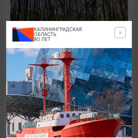
КАЛИНИНГРАДСКАЯ
ОБЛАСТЬ
80 ЛЕТ
ЭКСКУРСИИ УЧРЕЖДЕНИЙ КУЛЬТУРЫ
Аудиоспектакль «Истории Куршской
косы»
01.02.2026 - 31.12.2026, 13:00
Куршская коса
ОТ 2500₽