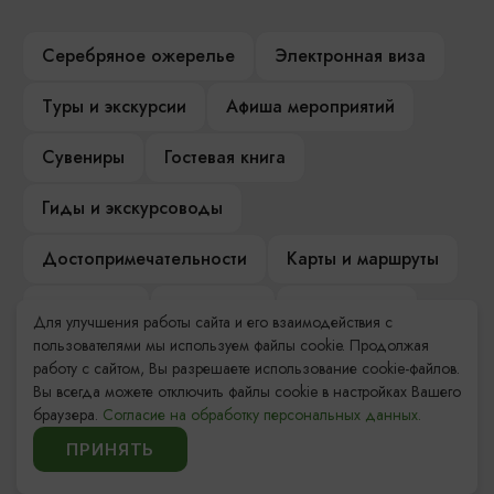
Серебряное ожерелье
Электронная виза
Туры и экскурсии
Афиша мероприятий
Сувениры
Гостевая книга
Гиды и экскурсоводы
Достопримечательности
Карты и маршруты
Рестораны
Гостиницы
Как доехать
Для улучшения работы сайта и его взаимодействия с
пользователями мы используем файлы cookie. Продолжая
Компас Балтийской кухни
работу с сайтом, Вы разрешаете использование cookie-файлов.
Вы всегда можете отключить файлы cookie в настройках Вашего
Настоящий Калининградец
Музеи
браузера.
Согласие на обработку персональных данных.
ПРИНЯТЬ