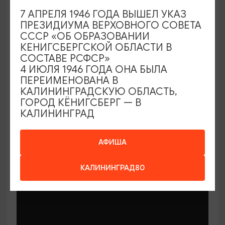
7 АПРЕЛЯ 1946 ГОДА ВЫШЕЛ УКАЗ
ПРЕЗИДИУМА ВЕРХОВНОГО СОВЕТА
СССР «ОБ ОБРАЗОВАНИИ
КЕНИГСБЕРГСКОЙ ОБЛАСТИ В
СОСТАВЕ РСФСР»
МАСТЕР-КЛАССЫ
4 ИЮЛЯ 1946 ГОДА ОНА БЫЛА
ПЕРЕИМЕНОВАНА В
КАЛИНИНГРАДСКУЮ ОБЛАСТЬ,
Мастер-классы по керамике Елены
ГОРОД КЁНИГСБЕРГ — В
Бодяковой
КАЛИНИНГРАД
03.02.2026 - 29.12.2026, вторник в 16:00
Калининград, ул. Баранова, 45
АФИША
КАЛИНИНГРАД80
ОТ 200₽