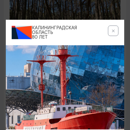
КАЛИНИНГРАДСКАЯ
ОБЛАСТЬ
80 ЛЕТ
ЭКСКУРСИИ УЧРЕЖДЕНИЙ КУЛЬТУРЫ
Аудиоспектакль «Истории Куршской
косы»
01.02.2026 - 31.12.2026, 13:00
Куршская коса
ОТ 2500₽