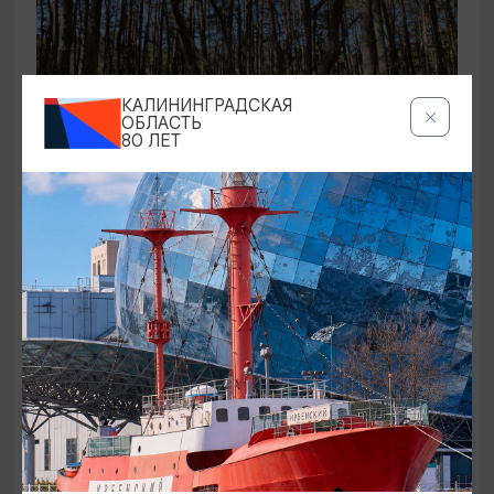
КАЛИНИНГРАДСКАЯ
ОБЛАСТЬ
80 ЛЕТ
ЭКСКУРСИИ УЧРЕЖДЕНИЙ КУЛЬТУРЫ
Аудиоспектакль «Истории Куршской
косы»
01.02.2026 - 31.12.2026, 13:00
Куршская коса
ОТ 2500₽