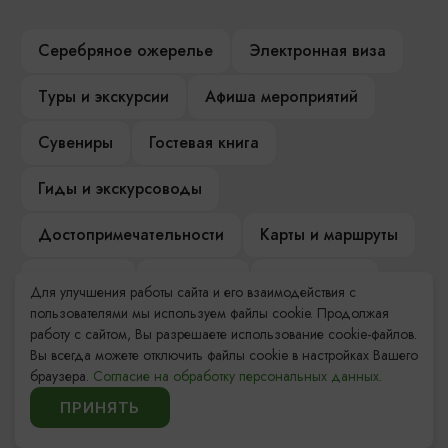
Серебряное ожерелье
Электронная виза
Туры и экскурсии
Афиша мероприятий
Сувениры
Гостевая книга
Гиды и экскурсоводы
Достопримечательности
Карты и маршруты
Рестораны
Гостиницы
Как доехать
Для улучшения работы сайта и его взаимодействия с
пользователями мы используем файлы cookie. Продолжая
Компас Балтийской кухни
работу с сайтом, Вы разрешаете использование cookie-файлов.
Вы всегда можете отключить файлы cookie в настройках Вашего
Настоящий Калининградец
Музеи
браузера.
Согласие на обработку персональных данных.
ПРИНЯТЬ