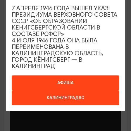
7 АПРЕЛЯ 1946 ГОДА ВЫШЕЛ УКАЗ
ПРЕЗИДИУМА ВЕРХОВНОГО СОВЕТА
СССР «ОБ ОБРАЗОВАНИИ
КЕНИГСБЕРГСКОЙ ОБЛАСТИ В
СОСТАВЕ РСФСР»
МАСТЕР-КЛАССЫ
4 ИЮЛЯ 1946 ГОДА ОНА БЫЛА
ПЕРЕИМЕНОВАНА В
КАЛИНИНГРАДСКУЮ ОБЛАСТЬ,
Мастер-классы по керамике Елены
ГОРОД КЁНИГСБЕРГ — В
Бодяковой
КАЛИНИНГРАД
03.02.2026 - 29.12.2026, вторник в 16:00
Калининград, ул. Баранова, 45
АФИША
КАЛИНИНГРАД80
ОТ 200₽