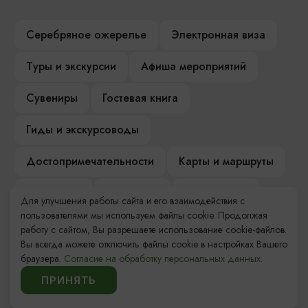
Серебряное ожерелье
Электронная виза
Туры и экскурсии
Афиша мероприятий
Сувениры
Гостевая книга
Гиды и экскурсоводы
Достопримечательности
Карты и маршруты
Рестораны
Гостиницы
Как доехать
Для улучшения работы сайта и его взаимодействия с
пользователями мы используем файлы cookie. Продолжая
Компас Балтийской кухни
работу с сайтом, Вы разрешаете использование cookie-файлов.
Вы всегда можете отключить файлы cookie в настройках Вашего
Настоящий Калининградец
Музеи
браузера.
Согласие на обработку персональных данных.
ПРИНЯТЬ