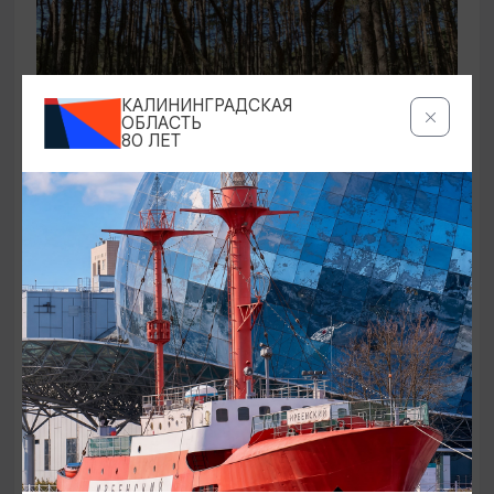
КАЛИНИНГРАДСКАЯ
ОБЛАСТЬ
80 ЛЕТ
ЭКСКУРСИИ УЧРЕЖДЕНИЙ КУЛЬТУРЫ
Аудиоспектакль «Истории Куршской
косы»
01.02.2026 - 31.12.2026, 13:00
Куршская коса
ОТ 2500₽