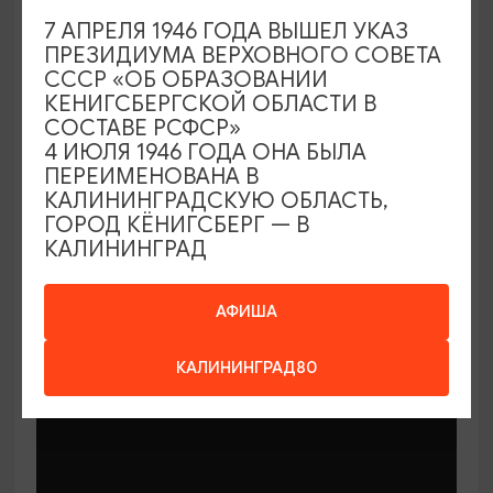
7 АПРЕЛЯ 1946 ГОДА ВЫШЕЛ УКАЗ
ПРЕЗИДИУМА ВЕРХОВНОГО СОВЕТА
СССР «ОБ ОБРАЗОВАНИИ
КЕНИГСБЕРГСКОЙ ОБЛАСТИ В
СОСТАВЕ РСФСР»
МАСТЕР-КЛАССЫ
4 ИЮЛЯ 1946 ГОДА ОНА БЫЛА
ПЕРЕИМЕНОВАНА В
КАЛИНИНГРАДСКУЮ ОБЛАСТЬ,
Мастер-классы по керамике Елены
ГОРОД КЁНИГСБЕРГ — В
Бодяковой
КАЛИНИНГРАД
03.02.2026 - 29.12.2026, вторник в 16:00
Калининград, ул. Баранова, 45
АФИША
КАЛИНИНГРАД80
ОТ 200₽