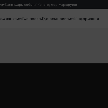
изм
Календарь событий
Конструктор маршрутов
ем заняться
Где поесть
Где остановиться
Информация