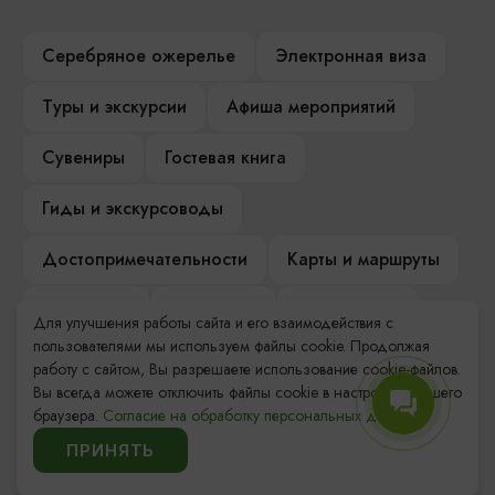
Серебряное ожерелье
Электронная виза
Туры и экскурсии
Афиша мероприятий
Сувениры
Гостевая книга
Гиды и экскурсоводы
Достопримечательности
Карты и маршруты
Рестораны
Гостиницы
Как доехать
Для улучшения работы сайта и его взаимодействия с
пользователями мы используем файлы cookie. Продолжая
Компас Балтийской кухни
работу с сайтом, Вы разрешаете использование cookie-файлов.
Вы всегда можете отключить файлы cookie в настройках Вашего
Настоящий Калининградец
Музеи
браузера.
Согласие на обработку персональных данных.
ПРИНЯТЬ