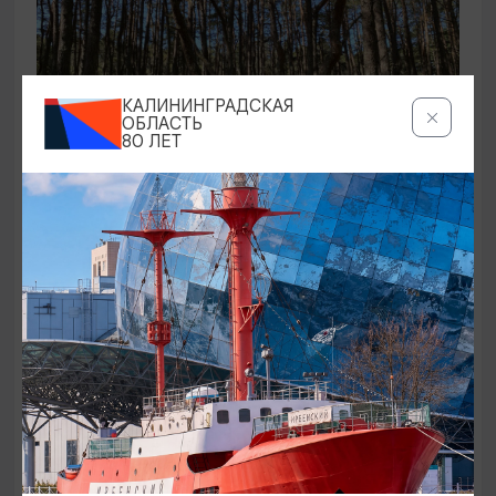
КАЛИНИНГРАДСКАЯ
ОБЛАСТЬ
80 ЛЕТ
ЭКСКУРСИИ УЧРЕЖДЕНИЙ КУЛЬТУРЫ
Аудиоспектакль «Истории Куршской
косы»
01.02.2026 - 31.12.2026, 13:00
Куршская коса
ОТ 2500₽