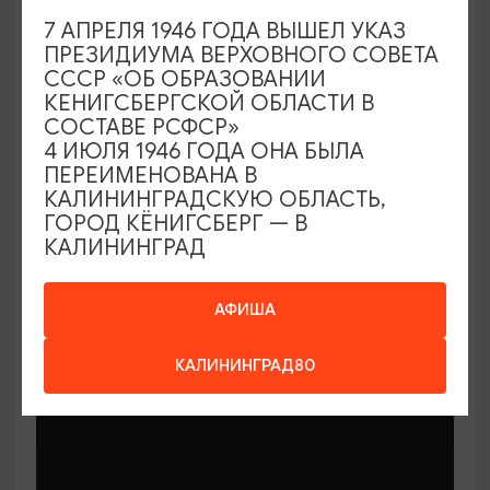
7 АПРЕЛЯ 1946 ГОДА ВЫШЕЛ УКАЗ
ПРЕЗИДИУМА ВЕРХОВНОГО СОВЕТА
СССР «ОБ ОБРАЗОВАНИИ
КЕНИГСБЕРГСКОЙ ОБЛАСТИ В
СОСТАВЕ РСФСР»
МАСТЕР-КЛАССЫ
4 ИЮЛЯ 1946 ГОДА ОНА БЫЛА
ПЕРЕИМЕНОВАНА В
КАЛИНИНГРАДСКУЮ ОБЛАСТЬ,
Мастер-классы по керамике Елены
ГОРОД КЁНИГСБЕРГ — В
Бодяковой
КАЛИНИНГРАД
03.02.2026 - 29.12.2026, вторник в 16:00
Калининград, ул. Баранова, 45
АФИША
КАЛИНИНГРАД80
ОТ 200₽