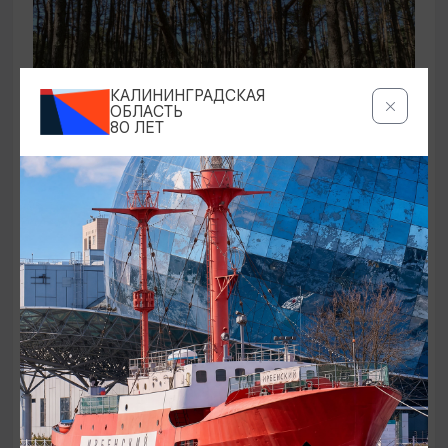
КАЛИНИНГРАДСКАЯ
ОБЛАСТЬ
80 ЛЕТ
ЭКСКУРСИИ УЧРЕЖДЕНИЙ КУЛЬТУРЫ
Аудиоспектакль «Истории Куршской
косы»
01.02.2026 - 31.12.2026, 13:00
Куршская коса
ОТ 2500₽