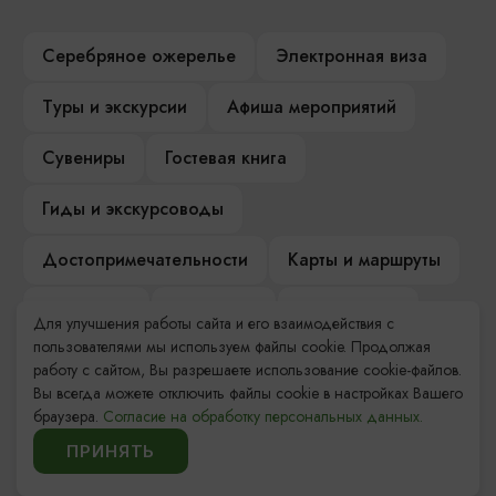
Серебряное ожерелье
Электронная виза
Туры и экскурсии
Афиша мероприятий
Сувениры
Гостевая книга
Гиды и экскурсоводы
Достопримечательности
Карты и маршруты
Рестораны
Гостиницы
Как доехать
Для улучшения работы сайта и его взаимодействия с
пользователями мы используем файлы cookie. Продолжая
Компас Балтийской кухни
работу с сайтом, Вы разрешаете использование cookie-файлов.
Вы всегда можете отключить файлы cookie в настройках Вашего
Настоящий Калининградец
Музеи
браузера.
Согласие на обработку персональных данных.
ПРИНЯТЬ