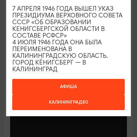
7 АПРЕЛЯ 1946 ГОДА ВЫШЕЛ УКАЗ
ПРЕЗИДИУМА ВЕРХОВНОГО СОВЕТА
СССР «ОБ ОБРАЗОВАНИИ
КЕНИГСБЕРГСКОЙ ОБЛАСТИ В
СОСТАВЕ РСФСР»
МАСТЕР-КЛАССЫ
4 ИЮЛЯ 1946 ГОДА ОНА БЫЛА
ПЕРЕИМЕНОВАНА В
КАЛИНИНГРАДСКУЮ ОБЛАСТЬ,
Мастер-классы по керамике Елены
ГОРОД КЁНИГСБЕРГ — В
Бодяковой
КАЛИНИНГРАД
03.02.2026 - 29.12.2026, вторник в 16:00
Калининград, ул. Баранова, 45
АФИША
КАЛИНИНГРАД80
ОТ 200₽