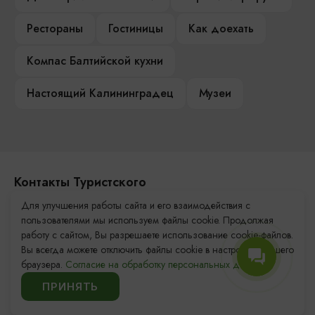
Рестораны
Гостиницы
Как доехать
Компас Балтийской кухни
Настоящий Калининградец
Музеи
Контакты Туристского
информационного центра
Для улучшения работы сайта и его взаимодействия с
пользователями мы используем файлы cookie. Продолжая
+7 (4012) 555-200
работу с сайтом, Вы разрешаете использование cookie-файлов.
Вы всегда можете отключить файлы cookie в настройках Вашего
8 (800) 200-55-39
браузера.
Согласие на обработку персональных данных.
info@visit-kaliningrad.ru
ПРИНЯТЬ