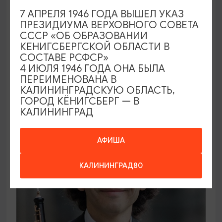
7 АПРЕЛЯ 1946 ГОДА ВЫШЕЛ УКАЗ
ПРЕЗИДИУМА ВЕРХОВНОГО СОВЕТА
ВЫСТАВКИ
СССР «ОБ ОБРАЗОВАНИИ
КЕНИГСБЕРГСКОЙ ОБЛАСТИ В
Солнечное притяжение
СОСТАВЕ РСФСР»
4 ИЮЛЯ 1946 ГОДА ОНА БЫЛА
21.08.2026 - 20.09.2026
ПЕРЕИМЕНОВАНА В
Калининград, Музей янтаря
КАЛИНИНГРАДСКУЮ ОБЛАСТЬ,
ГОРОД КЁНИГСБЕРГ — В
КАЛИНИНГРАД
ОТ 1000₽
АФИША
КАЛИНИНГРАД80