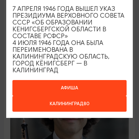
7 АПРЕЛЯ 1946 ГОДА ВЫШЕЛ УКАЗ
ПРЕЗИДИУМА ВЕРХОВНОГО СОВЕТА
ВЫСТАВКИ
СССР «ОБ ОБРАЗОВАНИИ
КЕНИГСБЕРГСКОЙ ОБЛАСТИ В
Солнечное притяжение
СОСТАВЕ РСФСР»
4 ИЮЛЯ 1946 ГОДА ОНА БЫЛА
21.08.2026 - 20.09.2026
ПЕРЕИМЕНОВАНА В
Калининград, Музей янтаря
КАЛИНИНГРАДСКУЮ ОБЛАСТЬ,
ГОРОД КЁНИГСБЕРГ — В
КАЛИНИНГРАД
ОТ 1000₽
АФИША
КАЛИНИНГРАД80