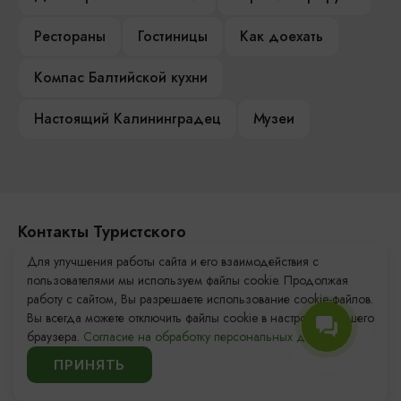
Рестораны
Гостиницы
Как доехать
Компас Балтийской кухни
Настоящий Калининградец
Музеи
Контакты Туристского
информационного центра
Для улучшения работы сайта и его взаимодействия с
пользователями мы используем файлы cookie. Продолжая
+7 (4012) 555-200
работу с сайтом, Вы разрешаете использование cookie-файлов.
Вы всегда можете отключить файлы cookie в настройках Вашего
8 (800) 200-55-39
браузера.
Согласие на обработку персональных данных.
info@visit-kaliningrad.ru
ПРИНЯТЬ