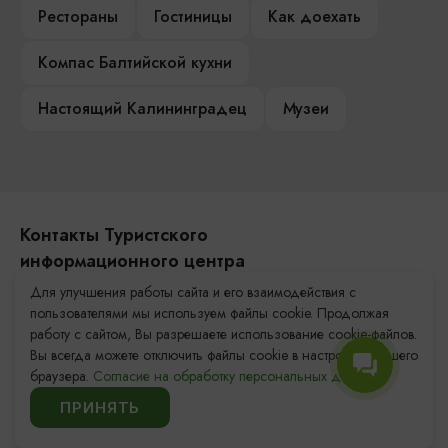
Рестораны
Гостиницы
Как доехать
Компас Балтийской кухни
Настоящий Калининградец
Музеи
Контакты Туристского
информационного центра
Для улучшения работы сайта и его взаимодействия с
+7 (4012) 555-200
пользователями мы используем файлы cookie. Продолжая
работу с сайтом, Вы разрешаете использование cookie-файлов.
8 (800) 200-55-39
Вы всегда можете отключить файлы cookie в настройках Вашего
info@visit-kaliningrad.ru
браузера.
Согласие на обработку персональных данных.
ПРИНЯТЬ
Площадь Победы, 1
Закрыто