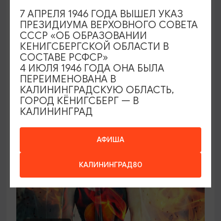
7 АПРЕЛЯ 1946 ГОДА ВЫШЕЛ УКАЗ
Концерт органной музыки: от Баха до
ПРЕЗИДИУМА ВЕРХОВНОГО СОВЕТА
Queen («Квин»)
СССР «ОБ ОБРАЗОВАНИИ
КЕНИГСБЕРГСКОЙ ОБЛАСТИ В
21.08.2026 - 26.08.2026, 19:00
СОСТАВЕ РСФСР»
Калининград, Калининградская областная
4 ИЮЛЯ 1946 ГОДА ОНА БЫЛА
филармония им. Е.Ф. Светланова
ПЕРЕИМЕНОВАНА В
КАЛИНИНГРАДСКУЮ ОБЛАСТЬ,
ГОРОД КЁНИГСБЕРГ — В
КАЛИНИНГРАД
ОТ 2500₽
АФИША
КАЛИНИНГРАД80