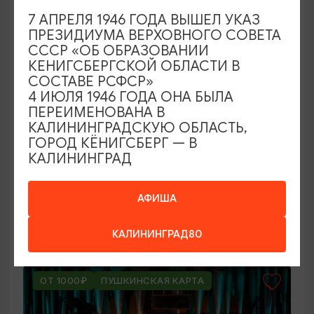
7 АПРЕЛЯ 1946 ГОДА ВЫШЕЛ УКАЗ
ПРЕЗИДИУМА ВЕРХОВНОГО СОВЕТА
СССР «ОБ ОБРАЗОВАНИИ
КЕНИГСБЕРГСКОЙ ОБЛАСТИ В
СОСТАВЕ РСФСР»
4 ИЮЛЯ 1946 ГОДА ОНА БЫЛА
ПЕРЕИМЕНОВАНА В
КАЛИНИНГРАДСКУЮ ОБЛАСТЬ,
КОНЦЕРТЫ
ГОРОД КЁНИГСБЕРГ — В
КАЛИНИНГРАД
Мероприятия в Доме-музее Германа
Брахерта в августе
АФИША
01.08.2026 - 31.08.2026
Светлогорск, Дом-музей Германа Брахерта
КАЛИНИНГРАД80
ОТ 1000₽
ПУШКИНСКАЯ КАРТА