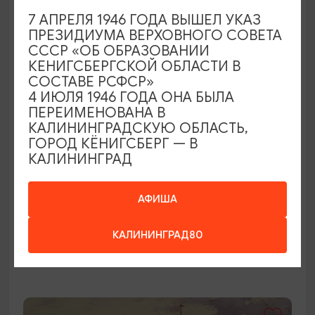
ОТ 1000₽
ПУШКИНСКАЯ КАРТА
7 АПРЕЛЯ 1946 ГОДА ВЫШЕЛ УКАЗ
ПРЕЗИДИУМА ВЕРХОВНОГО СОВЕТА
СССР «ОБ ОБРАЗОВАНИИ
КЕНИГСБЕРГСКОЙ ОБЛАСТИ В
СОСТАВЕ РСФСР»
4 ИЮЛЯ 1946 ГОДА ОНА БЫЛА
ПЕРЕИМЕНОВАНА В
КАЛИНИНГРАДСКУЮ ОБЛАСТЬ,
ГОРОД КЁНИГСБЕРГ — В
КАЛИНИНГРАД
КОНЦЕРТЫ
Саундтреки на органе
АФИША
05.08.2026 - 25.09.2026, 19:00, 18:00
КАЛИНИНГРАД80
Калининград, Калининградская областная
филармония им. Е.Ф. Светланова