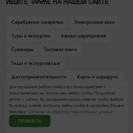
ИЩИТЕ ТАКЖЕ НА НАШЕМ САЙТЕ
Серебряное ожерелье
Электронная виза
Туры и экскурсии
Афиша мероприятий
Сувениры
Гостевая книга
Гиды и экскурсоводы
Достопримечательности
Карты и маршруты
Для улучшения работы сайта и его взаимодействия с
Рестораны
Гостиницы
Как доехать
пользователями мы используем файлы cookie. Продолжая
работу с сайтом, Вы разрешаете использование cookie-файлов.
Компас Балтийской кухни
Вы всегда можете отключить файлы cookie в настройках Вашего
браузера.
Согласие на обработку персональных данных.
Настоящий Калининградец
Музеи
ПРИНЯТЬ