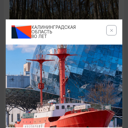
КАЛИНИНГРАДСКАЯ
ОБЛАСТЬ
80 ЛЕТ
ЭКСКУРСИИ УЧРЕЖДЕНИЙ КУЛЬТУРЫ
Аудиоспектакль «Истории Куршской
косы»
01.02.2026 - 31.12.2026, 13:00
Куршская коса
ОТ 2500₽