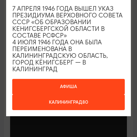
7 АПРЕЛЯ 1946 ГОДА ВЫШЕЛ УКАЗ
ПРЕЗИДИУМА ВЕРХОВНОГО СОВЕТА
СССР «ОБ ОБРАЗОВАНИИ
КЕНИГСБЕРГСКОЙ ОБЛАСТИ В
СОСТАВЕ РСФСР»
МАСТЕР-КЛАССЫ
4 ИЮЛЯ 1946 ГОДА ОНА БЫЛА
ПЕРЕИМЕНОВАНА В
КАЛИНИНГРАДСКУЮ ОБЛАСТЬ,
Мастер-классы по керамике Елены
ГОРОД КЁНИГСБЕРГ — В
Бодяковой
КАЛИНИНГРАД
03.02.2026 - 29.12.2026, вторник в 16:00
Калининград, ул. Баранова, 45
АФИША
КАЛИНИНГРАД80
ОТ 200₽