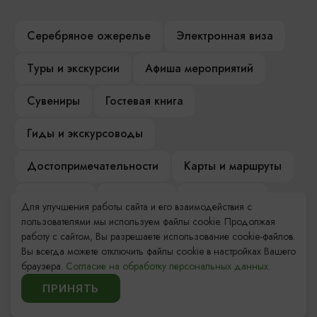
Серебряное ожерелье
Электронная виза
Туры и экскурсии
Афиша мероприятий
Сувениры
Гостевая книга
Гиды и экскурсоводы
Достопримечательности
Карты и маршруты
Рестораны
Гостиницы
Как доехать
Для улучшения работы сайта и его взаимодействия с
пользователями мы используем файлы cookie. Продолжая
Компас Балтийской кухни
работу с сайтом, Вы разрешаете использование cookie-файлов.
Вы всегда можете отключить файлы cookie в настройках Вашего
Настоящий Калининградец
Музеи
браузера.
Согласие на обработку персональных данных.
ПРИНЯТЬ