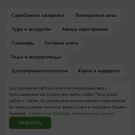
Серебряное ожерелье
Электронная виза
Туры и экскурсии
Афиша мероприятий
Сувениры
Гостевая книга
Гиды и экскурсоводы
Достопримечательности
Карты и маршруты
Рестораны
Гостиницы
Как доехать
Для улучшения работы сайта и его взаимодействия с
пользователями мы используем файлы cookie. Продолжая
Компас Балтийской кухни
работу с сайтом, Вы разрешаете использование cookie-файлов.
Вы всегда можете отключить файлы cookie в настройках Вашего
Настоящий Калининградец
Музеи
браузера.
Согласие на обработку персональных данных.
ПРИНЯТЬ