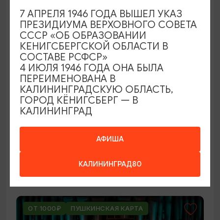
ОТ 250₽
7 АПРЕЛЯ 1946 ГОДА ВЫШЕЛ УКАЗ
ПРЕЗИДИУМА ВЕРХОВНОГО СОВЕТА
СССР «ОБ ОБРАЗОВАНИИ
КЕНИГСБЕРГСКОЙ ОБЛАСТИ В
СОСТАВЕ РСФСР»
4 ИЮЛЯ 1946 ГОДА ОНА БЫЛА
ПЕРЕИМЕНОВАНА В
КАЛИНИНГРАДСКУЮ ОБЛАСТЬ,
ГОРОД КЁНИГСБЕРГ — В
КАЛИНИНГРАД
ВЫСТАВКИ
Оставленный багаж
АФИША
02.08.2026 - 22.08.2026
КАЛИНИНГРАД80
Светлогорск, Арт-пространство «Янтарь-холл»
ОТ 1000₽
ПУШКИНСКАЯ КАРТА