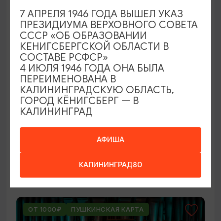
ОТ 250₽
7 АПРЕЛЯ 1946 ГОДА ВЫШЕЛ УКАЗ
ПРЕЗИДИУМА ВЕРХОВНОГО СОВЕТА
СССР «ОБ ОБРАЗОВАНИИ
КЕНИГСБЕРГСКОЙ ОБЛАСТИ В
СОСТАВЕ РСФСР»
4 ИЮЛЯ 1946 ГОДА ОНА БЫЛА
ПЕРЕИМЕНОВАНА В
КАЛИНИНГРАДСКУЮ ОБЛАСТЬ,
ГОРОД КЁНИГСБЕРГ — В
КАЛИНИНГРАД
ВЫСТАВКИ
Оставленный багаж
АФИША
02.08.2026 - 22.08.2026
КАЛИНИНГРАД80
Светлогорск, Арт-пространство «Янтарь-холл»
ОТ 1000₽
ПУШКИНСКАЯ КАРТА