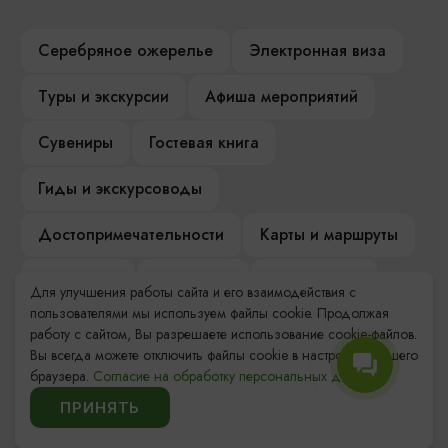
Серебряное ожерелье
Электронная виза
Туры и экскурсии
Афиша мероприятий
Сувениры
Гостевая книга
Гиды и экскурсоводы
Достопримечательности
Карты и маршруты
Рестораны
Гостиницы
Как доехать
Для улучшения работы сайта и его взаимодействия с
пользователями мы используем файлы cookie. Продолжая
Компас Балтийской кухни
работу с сайтом, Вы разрешаете использование cookie-файлов.
Вы всегда можете отключить файлы cookie в настройках Вашего
Настоящий Калининградец
Музеи
браузера.
Согласие на обработку персональных данных.
ПРИНЯТЬ