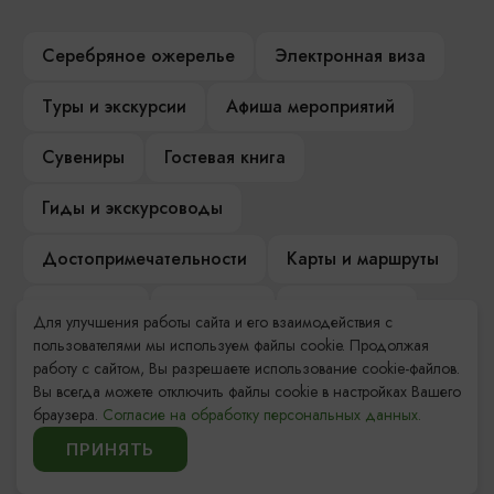
Серебряное ожерелье
Электронная виза
Туры и экскурсии
Афиша мероприятий
Сувениры
Гостевая книга
Гиды и экскурсоводы
Достопримечательности
Карты и маршруты
Рестораны
Гостиницы
Как доехать
Для улучшения работы сайта и его взаимодействия с
пользователями мы используем файлы cookie. Продолжая
Компас Балтийской кухни
работу с сайтом, Вы разрешаете использование cookie-файлов.
Вы всегда можете отключить файлы cookie в настройках Вашего
Настоящий Калининградец
Музеи
браузера.
Согласие на обработку персональных данных.
ПРИНЯТЬ