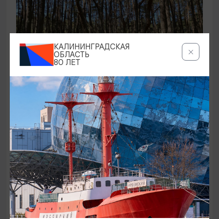
КАЛИНИНГРАДСКАЯ
ОБЛАСТЬ
80 ЛЕТ
ЭКСКУРСИИ УЧРЕЖДЕНИЙ КУЛЬТУРЫ
Аудиоспектакль «Истории Куршской
косы»
01.02.2026 - 31.12.2026, 13:00
Куршская коса
ОТ 2500₽