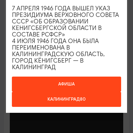
7 АПРЕЛЯ 1946 ГОДА ВЫШЕЛ УКАЗ
ПРЕЗИДИУМА ВЕРХОВНОГО СОВЕТА
СССР «ОБ ОБРАЗОВАНИИ
КЕНИГСБЕРГСКОЙ ОБЛАСТИ В
СОСТАВЕ РСФСР»
МАСТЕР-КЛАССЫ
4 ИЮЛЯ 1946 ГОДА ОНА БЫЛА
ПЕРЕИМЕНОВАНА В
КАЛИНИНГРАДСКУЮ ОБЛАСТЬ,
Мастер-классы по керамике Елены
ГОРОД КЁНИГСБЕРГ — В
Бодяковой
КАЛИНИНГРАД
03.02.2026 - 29.12.2026, вторник в 16:00
Калининград, ул. Баранова, 45
АФИША
КАЛИНИНГРАД80
ОТ 200₽