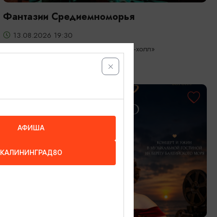
Фантазии Средиемноморья
13.08.2026 19:30
Светлогорск, Театр эстрады «Янтарь-холл»
ОТ 3000₽
АФИША
КАЛИНИНГРАД80
КОНЦЕРТЫ