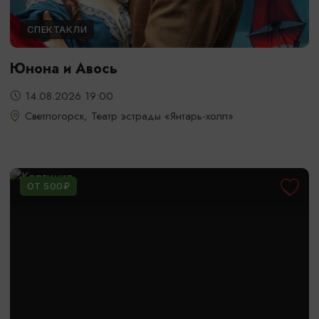
СПЕКТАКЛИ
Юнона и Авось
14.08.2026 19:00
Светлогорск, Театр эстрады «Янтарь-холл»
ОТ 500₽