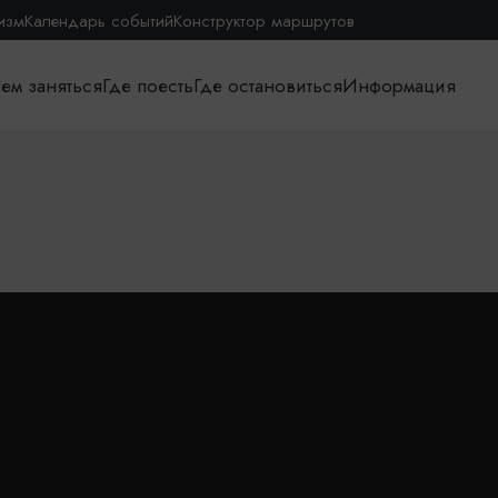
изм
Календарь событий
Конструктор маршрутов
ем заняться
Где поесть
Где остановиться
Информация