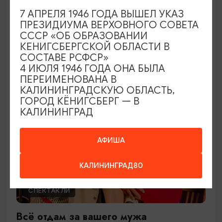
Ужин дураков
7 АПРЕЛЯ 1946 ГОДА ВЫШЕЛ УКАЗ
ПРЕЗИДИУМА ВЕРХОВНОГО СОВЕТА
28.08.2026 19:00
СССР «ОБ ОБРАЗОВАНИИ
Гурьевск, Центр культуры и досуга г. Гурьевск
КЕНИГСБЕРГСКОЙ ОБЛАСТИ В
СОСТАВЕ РСФСР»
4 ИЮЛЯ 1946 ГОДА ОНА БЫЛА
ПЕРЕИМЕНОВАНА В
ОТ 1200₽
ПУШКИНСКАЯ КАРТА
КАЛИНИНГРАДСКУЮ ОБЛАСТЬ,
ГОРОД КЁНИГСБЕРГ — В
КАЛИНИНГРАД
АФИША
КАЛИНИНГРАД80
СПЕКТАКЛИ
Всё отдам за вашего мужа