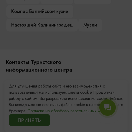
Компас Балтийской кухни
Настоящий Калининградец
Музеи
Контакты Туристского
информационного центра
+7 (4012) 555-200
Для улучшения работы сайта и его взаимодействия с
пользователями мы используем файлы cookie. Продолжая
8 (800) 200-55-39
работу с сайтом, Вы разрешаете использование cookie-файлов.
info@visit-kaliningrad.ru
Вы всегда можете отключить файлы cookie в настройках Вашего
браузера.
Согласие на обработку персональных данных.
Площадь Победы, 1
Закрыто
ПРИНЯТЬ
ул. Октябрьская, 2/3
Закрыто