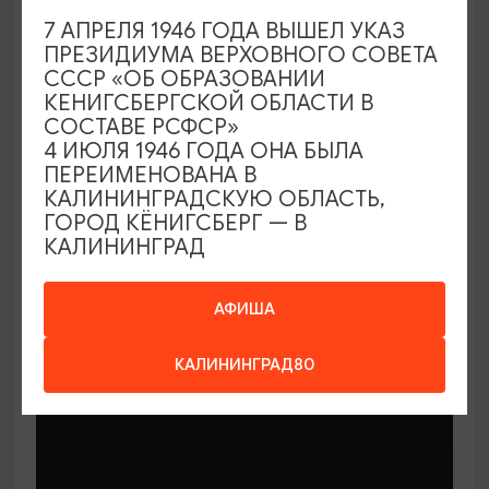
7 АПРЕЛЯ 1946 ГОДА ВЫШЕЛ УКАЗ
ПРЕЗИДИУМА ВЕРХОВНОГО СОВЕТА
СССР «ОБ ОБРАЗОВАНИИ
КЕНИГСБЕРГСКОЙ ОБЛАСТИ В
СОСТАВЕ РСФСР»
МАСТЕР-КЛАССЫ
4 ИЮЛЯ 1946 ГОДА ОНА БЫЛА
ПЕРЕИМЕНОВАНА В
КАЛИНИНГРАДСКУЮ ОБЛАСТЬ,
Мастер-классы по керамике Елены
ГОРОД КЁНИГСБЕРГ — В
Бодяковой
КАЛИНИНГРАД
03.02.2026 - 29.12.2026, вторник в 16:00
Калининград, ул. Баранова, 45
АФИША
КАЛИНИНГРАД80
ОТ 200₽