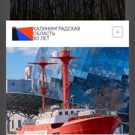
КАЛИНИНГРАДСКАЯ
ОБЛАСТЬ
80 ЛЕТ
ЭКСКУРСИИ УЧРЕЖДЕНИЙ КУЛЬТУРЫ
Аудиоспектакль «Истории Куршской
косы»
01.02.2026 - 31.12.2026, 13:00
Куршская коса
ОТ 2500₽