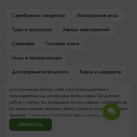
Серебряное ожерелье
Электронная виза
Туры и экскурсии
Афиша мероприятий
Сувениры
Гостевая книга
Гиды и экскурсоводы
Достопримечательности
Карты и маршруты
Рестораны
Гостиницы
Как доехать
Для улучшения работы сайта и его взаимодействия с
пользователями мы используем файлы cookie. Продолжая
Компас Балтийской кухни
работу с сайтом, Вы разрешаете использование cookie-файлов.
Вы всегда можете отключить файлы cookie в настройках Вашего
Настоящий Калининградец
Музеи
браузера.
Согласие на обработку персональных данных.
ПРИНЯТЬ