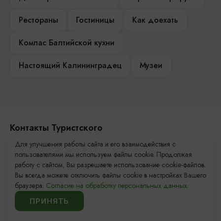
Рестораны
Гостиницы
Как доехать
Компас Балтийской кухни
Настоящий Калининградец
Музеи
Контакты Туристского
информационного центра
Для улучшения работы сайта и его взаимодействия с
пользователями мы используем файлы cookie. Продолжая
+7 (4012) 555-200
работу с сайтом, Вы разрешаете использование cookie-файлов.
Вы всегда можете отключить файлы cookie в настройках Вашего
8 (800) 200-55-39
браузера.
Согласие на обработку персональных данных.
info@visit-kaliningrad.ru
ПРИНЯТЬ