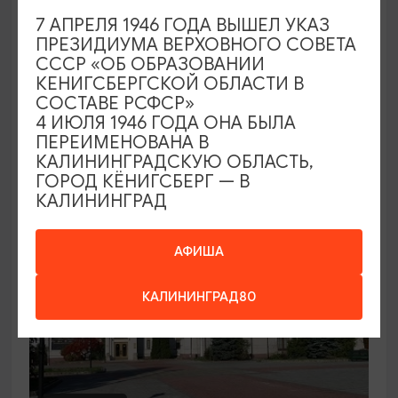
7 АПРЕЛЯ 1946 ГОДА ВЫШЕЛ УКАЗ
Семейный клуб выходного дня в
ПРЕЗИДИУМА ВЕРХОВНОГО СОВЕТА
Морском выставочном центре
СССР «ОБ ОБРАЗОВАНИИ
КЕНИГСБЕРГСКОЙ ОБЛАСТИ В
19.07.2026 - 30.08.2026, СБ 12:00, 13:00
СОСТАВЕ РСФСР»
Светлогорск, Морской выставочный центр г.
4 ИЮЛЯ 1946 ГОДА ОНА БЫЛА
Светлогорск
ПЕРЕИМЕНОВАНА В
КАЛИНИНГРАДСКУЮ ОБЛАСТЬ,
ГОРОД КЁНИГСБЕРГ — В
КАЛИНИНГРАД
АФИША
КАЛИНИНГРАД80