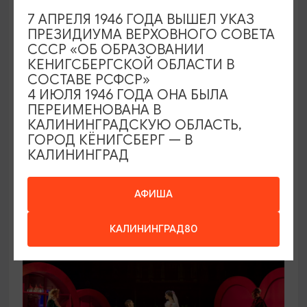
7 АПРЕЛЯ 1946 ГОДА ВЫШЕЛ УКАЗ
ПРЕЗИДИУМА ВЕРХОВНОГО СОВЕТА
СССР «ОБ ОБРАЗОВАНИИ
ЭКСКУРСИИ УЧРЕЖДЕНИЙ КУЛЬТУРЫ
КЕНИГСБЕРГСКОЙ ОБЛАСТИ В
СОСТАВЕ РСФСР»
Я работаю в зоопарке!. Экскурсия из
4 ИЮЛЯ 1946 ГОДА ОНА БЫЛА
цикла «Другой зоопарк»
ПЕРЕИМЕНОВАНА В
КАЛИНИНГРАДСКУЮ ОБЛАСТЬ,
09.08.2026 10:00
ГОРОД КЁНИГСБЕРГ — В
КАЛИНИНГРАД
Калининград, Калининградский зоопарк
АФИША
ОТ 600₽
ПУШКИНСКАЯ КАРТА
КАЛИНИНГРАД80