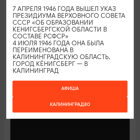
7 АПРЕЛЯ 1946 ГОДА ВЫШЕЛ УКАЗ
ПРЕЗИДИУМА ВЕРХОВНОГО СОВЕТА
СССР «ОБ ОБРАЗОВАНИИ
КЕНИГСБЕРГСКОЙ ОБЛАСТИ В
СОСТАВЕ РСФСР»
МАСТЕР-КЛАССЫ
4 ИЮЛЯ 1946 ГОДА ОНА БЫЛА
ПЕРЕИМЕНОВАНА В
КАЛИНИНГРАДСКУЮ ОБЛАСТЬ,
Мастер-классы по керамике Елены
ГОРОД КЁНИГСБЕРГ — В
Бодяковой
КАЛИНИНГРАД
03.02.2026 - 29.12.2026, вторник в 16:00
Калининград, ул. Баранова, 45
АФИША
КАЛИНИНГРАД80
ОТ 200₽