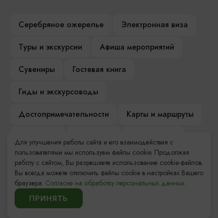
Серебряное ожерелье
Электронная виза
Туры и экскурсии
Афиша мероприятий
Сувениры
Гостевая книга
Гиды и экскурсоводы
Достопримечательности
Карты и маршруты
Рестораны
Гостиницы
Как доехать
Для улучшения работы сайта и его взаимодействия с
пользователями мы используем файлы cookie. Продолжая
Компас Балтийской кухни
работу с сайтом, Вы разрешаете использование cookie-файлов.
Вы всегда можете отключить файлы cookie в настройках Вашего
Настоящий Калининградец
Музеи
браузера.
Согласие на обработку персональных данных.
ПРИНЯТЬ