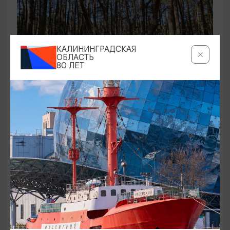
КАЛИНИНГРАДСКАЯ
ОБЛАСТЬ
80 ЛЕТ
ЭКСКУРСИИ УЧРЕЖДЕНИЙ КУЛЬТУРЫ
Аудиоспектакль «Истории Куршской
косы»
01.02.2026 - 31.12.2026, 13:00
Куршская коса
ОТ 2500₽