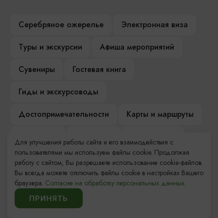
Серебряное ожерелье
Электронная виза
Туры и экскурсии
Афиша мероприятий
Сувениры
Гостевая книга
Гиды и экскурсоводы
Достопримечательности
Карты и маршруты
Рестораны
Гостиницы
Как доехать
Для улучшения работы сайта и его взаимодействия с
пользователями мы используем файлы cookie. Продолжая
Компас Балтийской кухни
работу с сайтом, Вы разрешаете использование cookie-файлов.
Вы всегда можете отключить файлы cookie в настройках Вашего
Настоящий Калининградец
Музеи
браузера.
Согласие на обработку персональных данных.
ПРИНЯТЬ