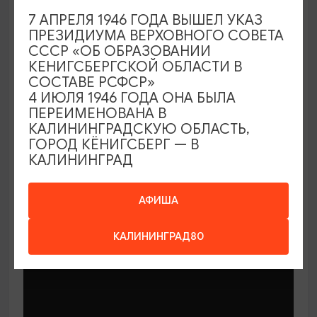
7 АПРЕЛЯ 1946 ГОДА ВЫШЕЛ УКАЗ
ПРЕЗИДИУМА ВЕРХОВНОГО СОВЕТА
СССР «ОБ ОБРАЗОВАНИИ
КЕНИГСБЕРГСКОЙ ОБЛАСТИ В
СОСТАВЕ РСФСР»
МАСТЕР-КЛАССЫ
4 ИЮЛЯ 1946 ГОДА ОНА БЫЛА
ПЕРЕИМЕНОВАНА В
КАЛИНИНГРАДСКУЮ ОБЛАСТЬ,
Мастер-классы по керамике Елены
ГОРОД КЁНИГСБЕРГ — В
Бодяковой
КАЛИНИНГРАД
03.02.2026 - 29.12.2026, вторник в 16:00
Калининград, ул. Баранова, 45
АФИША
КАЛИНИНГРАД80
ОТ 200₽