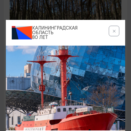
КАЛИНИНГРАДСКАЯ
ОБЛАСТЬ
80 ЛЕТ
ЭКСКУРСИИ УЧРЕЖДЕНИЙ КУЛЬТУРЫ
Аудиоспектакль «Истории Куршской
косы»
01.02.2026 - 31.12.2026, 13:00
Куршская коса
ОТ 2500₽