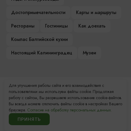
Достопримечательности
Карты и маршруты
Рестораны
Гостиницы
Как доехать
Компас Балтийской кухни
Настоящий Калининградец
Музеи
Для улучшения работы сайта и его взаимодействия с
Контакты Туристского
пользователями мы используем файлы cookie. Продолжая
информационного центра
работу с сайтом, Вы разрешаете использование cookie-файлов.
Вы всегда можете отключить файлы cookie в настройках Вашего
+7 (4012) 555-200
браузера.
Согласие на обработку персональных данных.
ПРИНЯТЬ
8 (800) 200-55-39