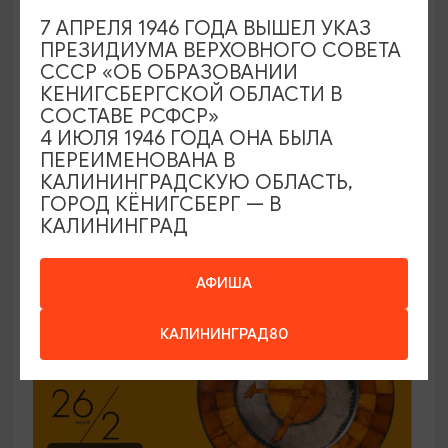
7 АПРЕЛЯ 1946 ГОДА ВЫШЕЛ УКАЗ
ЭКСКУРСИИ УЧРЕЖДЕНИЙ КУЛЬТУРЫ
ПРЕЗИДИУМА ВЕРХОВНОГО СОВЕТА
СССР «ОБ ОБРАЗОВАНИИ
Код города. История в символах
КЕНИГСБЕРГСКОЙ ОБЛАСТИ В
СОСТАВЕ РСФСР»
25.06.2026 - 30.09.2026, ПН-ПТ в 12:00
4 ИЮЛЯ 1946 ГОДА ОНА БЫЛА
Калининград, Музей янтаря
ПЕРЕИМЕНОВАНА В
КАЛИНИНГРАДСКУЮ ОБЛАСТЬ,
ГОРОД КЁНИГСБЕРГ — В
КАЛИНИНГРАД
ОТ 150₽
ПУШКИНСКАЯ КАРТА
АФИША
КАЛИНИНГРАД80