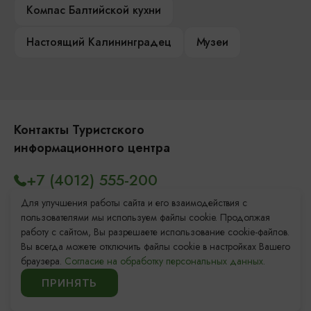
Компас Балтийской кухни
Настоящий Калининградец
Музеи
Контакты Туристского
информационного центра
+7 (4012) 555-200
8 (800) 200-55-39
Для улучшения работы сайта и его взаимодействия с
пользователями мы используем файлы cookie. Продолжая
info@visit-kaliningrad.ru
работу с сайтом, Вы разрешаете использование cookie-файлов.
Вы всегда можете отключить файлы cookie в настройках Вашего
браузера.
Согласие на обработку персональных данных.
Площадь Победы, 1
Закрыто
ПРИНЯТЬ
ул. Октябрьская, 2/3
Закрыто