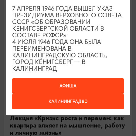
11.08.2026 19:00
7 АПРЕЛЯ 1946 ГОДА ВЫШЕЛ УКАЗ
Светлогорск, Театр эстрады «Янтарь-холл»
ПРЕЗИДИУМА ВЕРХОВНОГО СОВЕТА
СССР «ОБ ОБРАЗОВАНИИ
КЕНИГСБЕРГСКОЙ ОБЛАСТИ В
СОСТАВЕ РСФСР»
БЕСПЛАТНО
4 ИЮЛЯ 1946 ГОДА ОНА БЫЛА
ПЕРЕИМЕНОВАНА В
КАЛИНИНГРАДСКУЮ ОБЛАСТЬ,
ГОРОД КЁНИГСБЕРГ — В
КАЛИНИНГРАД
АФИША
КАЛИНИНГРАД80
ТВОРЧЕСКИЕ ВСТРЕЧИ И ЛЕКЦИИ
Лекция «Кризис роста и перемен: как
квартира влияет на мышление, работу
и личную жизнь»