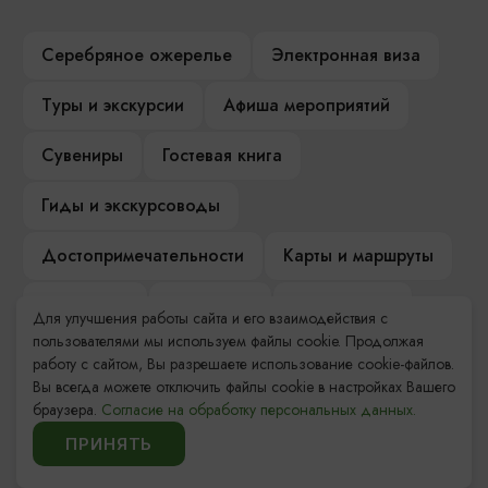
Серебряное ожерелье
Электронная виза
Туры и экскурсии
Афиша мероприятий
Сувениры
Гостевая книга
Гиды и экскурсоводы
Достопримечательности
Карты и маршруты
Рестораны
Гостиницы
Как доехать
Для улучшения работы сайта и его взаимодействия с
пользователями мы используем файлы cookie. Продолжая
Компас Балтийской кухни
работу с сайтом, Вы разрешаете использование cookie-файлов.
Вы всегда можете отключить файлы cookie в настройках Вашего
Настоящий Калининградец
Музеи
браузера.
Согласие на обработку персональных данных.
ПРИНЯТЬ