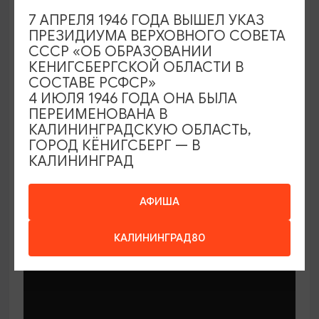
7 АПРЕЛЯ 1946 ГОДА ВЫШЕЛ УКАЗ
ПРЕЗИДИУМА ВЕРХОВНОГО СОВЕТА
СССР «ОБ ОБРАЗОВАНИИ
КЕНИГСБЕРГСКОЙ ОБЛАСТИ В
СОСТАВЕ РСФСР»
МАСТЕР-КЛАССЫ
4 ИЮЛЯ 1946 ГОДА ОНА БЫЛА
ПЕРЕИМЕНОВАНА В
КАЛИНИНГРАДСКУЮ ОБЛАСТЬ,
Мастер-классы по керамике Елены
ГОРОД КЁНИГСБЕРГ — В
Бодяковой
КАЛИНИНГРАД
03.02.2026 - 29.12.2026, вторник в 16:00
Калининград, ул. Баранова, 45
АФИША
КАЛИНИНГРАД80
ОТ 200₽