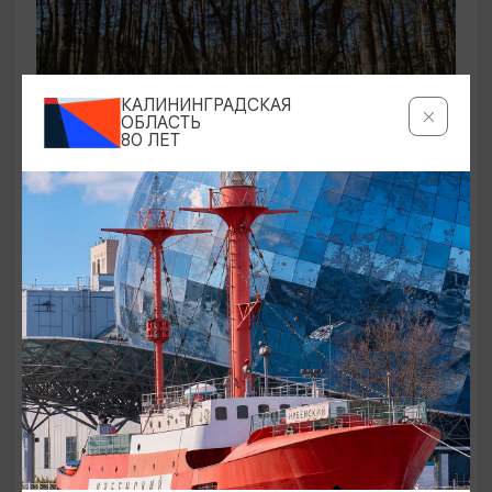
КАЛИНИНГРАДСКАЯ
ОБЛАСТЬ
80 ЛЕТ
ЭКСКУРСИИ УЧРЕЖДЕНИЙ КУЛЬТУРЫ
Аудиоспектакль «Истории Куршской
косы»
01.02.2026 - 31.12.2026, 13:00
Куршская коса
ОТ 2500₽