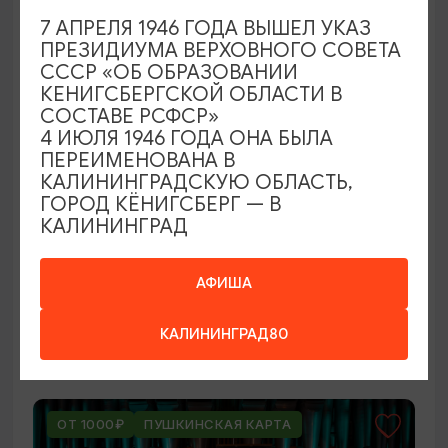
ОТ 250₽
7 АПРЕЛЯ 1946 ГОДА ВЫШЕЛ УКАЗ
ПРЕЗИДИУМА ВЕРХОВНОГО СОВЕТА
СССР «ОБ ОБРАЗОВАНИИ
КЕНИГСБЕРГСКОЙ ОБЛАСТИ В
СОСТАВЕ РСФСР»
4 ИЮЛЯ 1946 ГОДА ОНА БЫЛА
ПЕРЕИМЕНОВАНА В
КАЛИНИНГРАДСКУЮ ОБЛАСТЬ,
ГОРОД КЁНИГСБЕРГ — В
КАЛИНИНГРАД
ВЫСТАВКИ
Оставленный багаж
АФИША
02.08.2026 - 22.08.2026
КАЛИНИНГРАД80
Светлогорск, Арт-пространство «Янтарь-холл»
ОТ 1000₽
ПУШКИНСКАЯ КАРТА