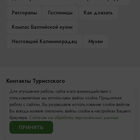
Рестораны
Гостиницы
Как доехать
Компас Балтийской кухни
Настоящий Калининградец
Музеи
Контакты Туристского
информационного центра
Для улучшения работы сайта и его взаимодействия с
пользователями мы используем файлы cookie. Продолжая
+7 (4012) 555-200
работу с сайтом, Вы разрешаете использование cookie-файлов.
Вы всегда можете отключить файлы cookie в настройках Вашего
8 (800) 200-55-39
браузера.
Согласие на обработку персональных данных.
info@visit-kaliningrad.ru
ПРИНЯТЬ