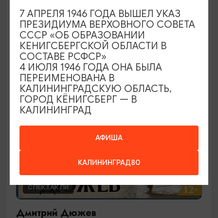
Ирландское шоу
7 АПРЕЛЯ 1946 ГОДА ВЫШЕЛ УКАЗ
ПРЕЗИДИУМА ВЕРХОВНОГО СОВЕТА
29.09.2026 19:00
СССР «ОБ ОБРАЗОВАНИИ
Калининград, Калининградский театр эстрады
КЕНИГСБЕРГСКОЙ ОБЛАСТИ В
СОСТАВЕ РСФСР»
4 ИЮЛЯ 1946 ГОДА ОНА БЫЛА
ПЕРЕИМЕНОВАНА В
ОТ 2000₽
КАЛИНИНГРАДСКУЮ ОБЛАСТЬ,
ГОРОД КЁНИГСБЕРГ — В
КАЛИНИНГРАД
АФИША
КАЛИНИНГРАД80
СПЕКТАКЛИ
Дмитрий Дюжев