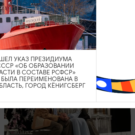
КОНЦЕРТЫ
Диско-шоу «Вояж»
18.09.2026 19:00
Калининград, Калининградский театр эстрады
ВЫШЕЛ УКАЗ ПРЕЗИДИУМА
СССР «ОБ ОБРАЗОВАНИИ
АСТИ В СОСТАВЕ РСФСР»
А БЫЛА ПЕРЕИМЕНОВАНА В
ОТ 500₽
ПУШКИНСКАЯ КАРТА
ЛАСТЬ, ГОРОД КЁНИГСБЕРГ