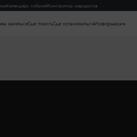
изм
Календарь событий
Конструктор маршрутов
ем заняться
Где поесть
Где остановиться
Информация