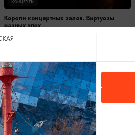
КОНЦЕРТЫ
Короли концертных залов. Виртуозы
разных эпох
17.09.2026 20:00
СКАЯ
Калининград, Собор на острове Канта
ОТ 400₽