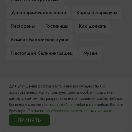
Достопримечательности
Карты и маршруты
Рестораны
Гостиницы
Как доехать
Компас Балтийской кухни
Настоящий Калининградец
Музеи
Для улучшения работы сайта и его взаимодействия с
Контакты Туристского
пользователями мы используем файлы cookie. Продолжая
информационного центра
работу с сайтом, Вы разрешаете использование cookie-файлов.
Вы всегда можете отключить файлы cookie в настройках Вашего
+7 (4012) 555-200
браузера.
Согласие на обработку персональных данных.
ПРИНЯТЬ
8 (800) 200-55-39