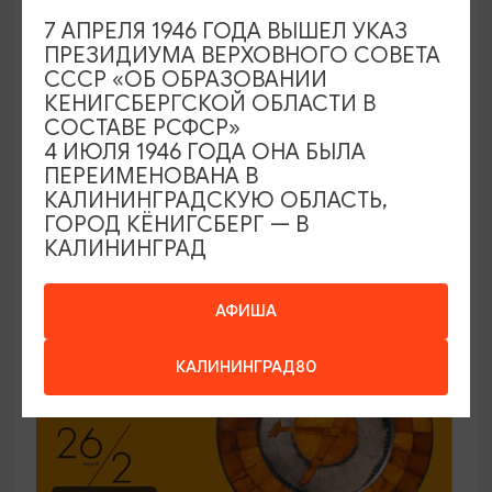
7 АПРЕЛЯ 1946 ГОДА ВЫШЕЛ УКАЗ
ЭКСКУРСИИ УЧРЕЖДЕНИЙ КУЛЬТУРЫ
ПРЕЗИДИУМА ВЕРХОВНОГО СОВЕТА
СССР «ОБ ОБРАЗОВАНИИ
Код города. История в символах
КЕНИГСБЕРГСКОЙ ОБЛАСТИ В
СОСТАВЕ РСФСР»
25.06.2026 - 30.09.2026, ПН-ПТ в 12:00
4 ИЮЛЯ 1946 ГОДА ОНА БЫЛА
Калининград, Музей янтаря
ПЕРЕИМЕНОВАНА В
КАЛИНИНГРАДСКУЮ ОБЛАСТЬ,
ГОРОД КЁНИГСБЕРГ — В
КАЛИНИНГРАД
ОТ 150₽
ПУШКИНСКАЯ КАРТА
АФИША
КАЛИНИНГРАД80