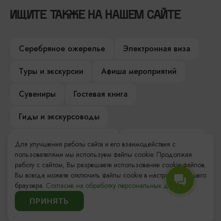
ИЩИТЕ ТАКЖЕ НА НАШЕМ САЙТЕ
Серебряное ожерелье
Электронная виза
Туры и экскурсии
Афиша мероприятий
Сувениры
Гостевая книга
Гиды и экскурсоводы
Достопримечательности
Карты и маршруты
Для улучшения работы сайта и его взаимодействия с
пользователями мы используем файлы cookie. Продолжая
Рестораны
Гостиницы
Как доехать
работу с сайтом, Вы разрешаете использование cookie-файлов.
Вы всегда можете отключить файлы cookie в настройках Вашего
Компас Балтийской кухни
браузера.
Согласие на обработку персональных данных.
ПРИНЯТЬ
Настоящий Калининградец
Музеи