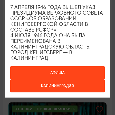
ОТ 250₽
7 АПРЕЛЯ 1946 ГОДА ВЫШЕЛ УКАЗ
ПРЕЗИДИУМА ВЕРХОВНОГО СОВЕТА
СССР «ОБ ОБРАЗОВАНИИ
КЕНИГСБЕРГСКОЙ ОБЛАСТИ В
СОСТАВЕ РСФСР»
4 ИЮЛЯ 1946 ГОДА ОНА БЫЛА
ПЕРЕИМЕНОВАНА В
КАЛИНИНГРАДСКУЮ ОБЛАСТЬ,
ГОРОД КЁНИГСБЕРГ — В
КАЛИНИНГРАД
ВЫСТАВКИ
Оставленный багаж
АФИША
02.08.2026 - 22.08.2026
КАЛИНИНГРАД80
Светлогорск, Арт-пространство «Янтарь-холл»
ОТ 1000₽
ПУШКИНСКАЯ КАРТА