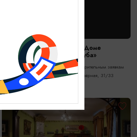
ВЫСТАВКИ
Постоянная экспозиция в «Доме
ретротехники АвтоРетроКлуба»
01.01.2025 - 31.12.2026, по предварительным заявкам
Калининград, г. Калининград, ул. Озёрная, 31/33
ОТ 1200₽