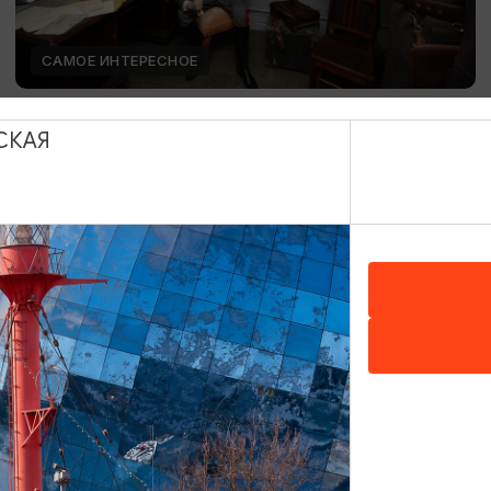
САМОЕ ИНТЕРЕСНОЕ
Постоянные экспозиции в Музее
СКАЯ
«Бункер»
01.01.2025 - 31.12.2026, 10.00-19.00 (ежедневно)
(касса – до 18.00).
Калининград, Музей «Бункер»
ОТ 100₽
ПУШКИНСКАЯ КАРТА