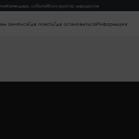
изм
Календарь событий
Конструктор маршрутов
ем заняться
Где поесть
Где остановиться
Информация