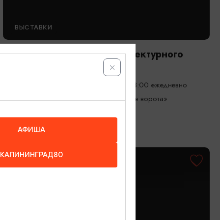
ВЫСТАВКИ
Кирпичи и фрагменты архитектурного
декора в коллекции музея
01.01.2025 - 31.12.2026, 10:00 - 18:00 ежедневно
Калининград, Музей «Фридландские ворота»
АФИША
КАЛИНИНГРАД80
ОТ 300₽