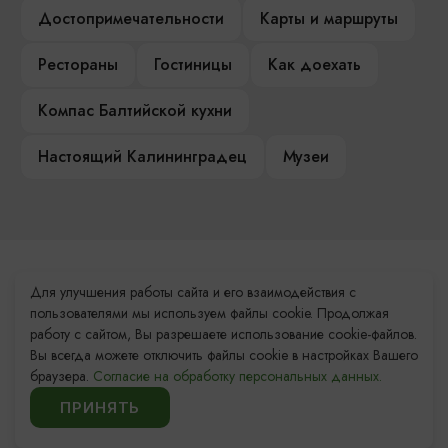
Достопримечательности
Карты и маршруты
Рестораны
Гостиницы
Как доехать
Компас Балтийской кухни
Настоящий Калининградец
Музеи
Контакты Туристского
Для улучшения работы сайта и его взаимодействия с
информационного центра
пользователями мы используем файлы cookie. Продолжая
работу с сайтом, Вы разрешаете использование cookie-файлов.
+7 (4012) 555-200
Вы всегда можете отключить файлы cookie в настройках Вашего
браузера.
Согласие на обработку персональных данных.
8 (800) 200-55-39
ПРИНЯТЬ
info@visit-kaliningrad.ru