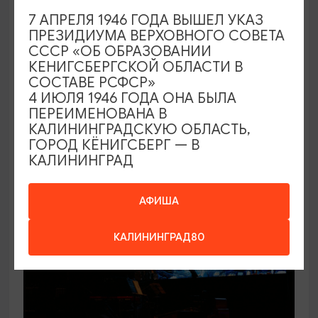
7 АПРЕЛЯ 1946 ГОДА ВЫШЕЛ УКАЗ
ПРЕЗИДИУМА ВЕРХОВНОГО СОВЕТА
СССР «ОБ ОБРАЗОВАНИИ
80-ЛЕТИЕ КАЛИНИНГРАДСКОЙ ОБЛАСТИ
КЕНИГСБЕРГСКОЙ ОБЛАСТИ В
СОСТАВЕ РСФСР»
Калининград: Назад в будущее
4 ИЮЛЯ 1946 ГОДА ОНА БЫЛА
ПЕРЕИМЕНОВАНА В
21.09.2026 19:00
КАЛИНИНГРАДСКУЮ ОБЛАСТЬ,
ГОРОД КЁНИГСБЕРГ — В
Калининград, Калининградский театр эстрады
КАЛИНИНГРАД
ОТ 1500₽
АФИША
КАЛИНИНГРАД80