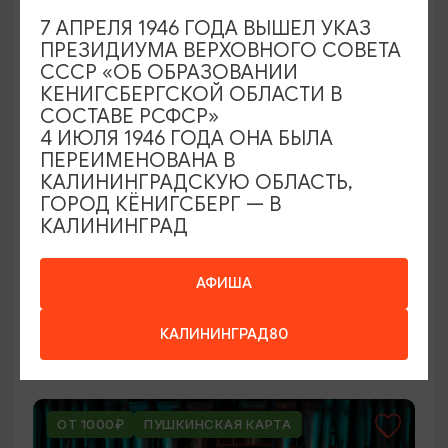
ОТ 250₽
7 АПРЕЛЯ 1946 ГОДА ВЫШЕЛ УКАЗ
ПРЕЗИДИУМА ВЕРХОВНОГО СОВЕТА
СССР «ОБ ОБРАЗОВАНИИ
КЕНИГСБЕРГСКОЙ ОБЛАСТИ В
СОСТАВЕ РСФСР»
4 ИЮЛЯ 1946 ГОДА ОНА БЫЛА
ПЕРЕИМЕНОВАНА В
КАЛИНИНГРАДСКУЮ ОБЛАСТЬ,
ГОРОД КЁНИГСБЕРГ — В
КАЛИНИНГРАД
ВЫСТАВКИ
Оставленный багаж
АФИША
02.08.2026 - 22.08.2026
КАЛИНИНГРАД80
Светлогорск, Арт-пространство «Янтарь-холл»
ОТ 1000₽
ПУШКИНСКАЯ КАРТА