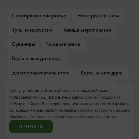
Серебряное ожерелье
Электронная виза
Туры и экскурсии
Афиша мероприятий
Сувениры
Гостевая книга
Гиды и экскурсоводы
Достопримечательности
Карты и маршруты
Рестораны
Гостиницы
Как доехать
Для улучшения работы сайта и его взаимодействия с
пользователями мы используем файлы cookie. Продолжая
Компас Балтийской кухни
работу с сайтом, Вы разрешаете использование cookie-файлов.
Вы всегда можете отключить файлы cookie в настройках Вашего
Настоящий Калининградец
Музеи
браузера.
Согласие на обработку персональных данных.
ПРИНЯТЬ