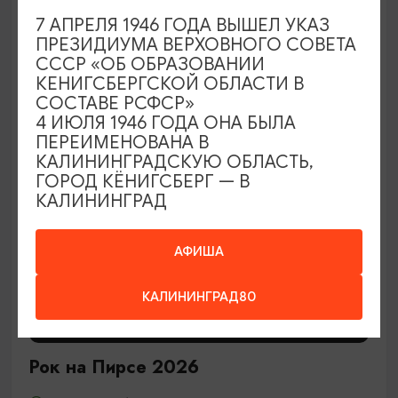
7 АПРЕЛЯ 1946 ГОДА ВЫШЕЛ УКАЗ
29.08.2026 12:00
ПРЕЗИДИУМА ВЕРХОВНОГО СОВЕТА
Калининград, Центральный парк культуры и отдыха
СССР «ОБ ОБРАЗОВАНИИ
КЕНИГСБЕРГСКОЙ ОБЛАСТИ В
СОСТАВЕ РСФСР»
4 ИЮЛЯ 1946 ГОДА ОНА БЫЛА
ОТ 2400₽
ПЕРЕИМЕНОВАНА В
КАЛИНИНГРАДСКУЮ ОБЛАСТЬ,
ГОРОД КЁНИГСБЕРГ — В
КАЛИНИНГРАД
АФИША
КАЛИНИНГРАД80
КОНЦЕРТЫ
Рок на Пирсе 2026