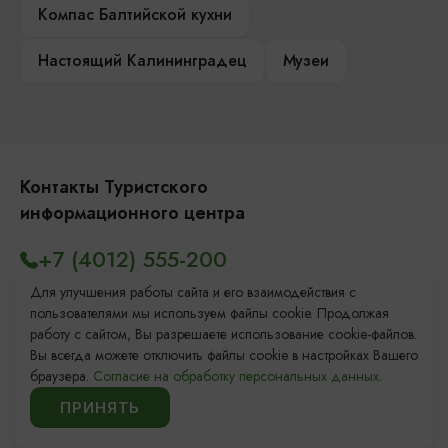
Компас Балтийской кухни
Настоящий Калининградец
Музеи
Контакты Туристского
информационного центра
+7 (4012) 555-200
8 (800) 200-55-39
Для улучшения работы сайта и его взаимодействия с
пользователями мы используем файлы cookie. Продолжая
info@visit-kaliningrad.ru
работу с сайтом, Вы разрешаете использование cookie-файлов.
Вы всегда можете отключить файлы cookie в настройках Вашего
браузера.
Согласие на обработку персональных данных.
Площадь Победы, 1
Откроется в 09:00
ПРИНЯТЬ
ул. Октябрьская, 2/3
Откроется в 09:00