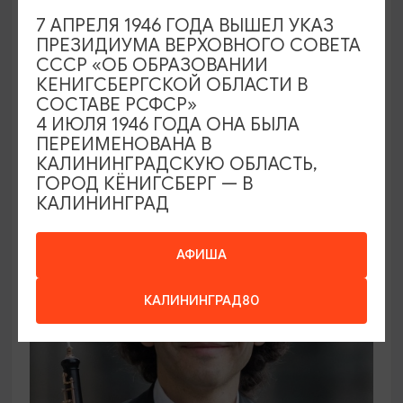
7 АПРЕЛЯ 1946 ГОДА ВЫШЕЛ УКАЗ
ПРЕЗИДИУМА ВЕРХОВНОГО СОВЕТА
ВЫСТАВКИ
СССР «ОБ ОБРАЗОВАНИИ
КЕНИГСБЕРГСКОЙ ОБЛАСТИ В
Солнечное притяжение
СОСТАВЕ РСФСР»
4 ИЮЛЯ 1946 ГОДА ОНА БЫЛА
21.08.2026 - 20.09.2026
ПЕРЕИМЕНОВАНА В
Калининград, Музей янтаря
КАЛИНИНГРАДСКУЮ ОБЛАСТЬ,
ГОРОД КЁНИГСБЕРГ — В
КАЛИНИНГРАД
ОТ 1000₽
АФИША
КАЛИНИНГРАД80