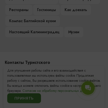
Рестораны
Гостиницы
Как доехать
Компас Балтийской кухни
Настоящий Калининградец
Музеи
Контакты Туристского
информационного центра
Для улучшения работы сайта и его взаимодействия с
пользователями мы используем файлы cookie. Продолжая
+7 (4012) 555-200
работу с сайтом, Вы разрешаете использование cookie-файлов.
Вы всегда можете отключить файлы cookie в настройках Вашего
8 (800) 200-55-39
браузера.
Согласие на обработку персональных данных.
info@visit-kaliningrad.ru
ПРИНЯТЬ