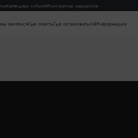
изм
Календарь событий
Конструктор маршрутов
ем заняться
Где поесть
Где остановиться
Информация