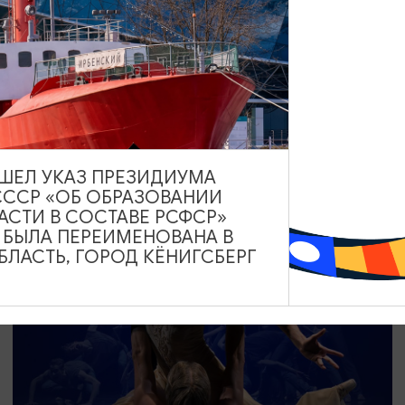
СПЕКТАКЛИ
Линия соприкосновения
04.09.2026 19:00
Калининград, Калининградский областной музыкальный
театр
ВЫШЕЛ УКАЗ ПРЕЗИДИУМА
СССР «ОБ ОБРАЗОВАНИИ
АСТИ В СОСТАВЕ РСФСР»
А БЫЛА ПЕРЕИМЕНОВАНА В
ОТ 2000₽
ПУШКИНСКАЯ КАРТА
ЛАСТЬ, ГОРОД КЁНИГСБЕРГ